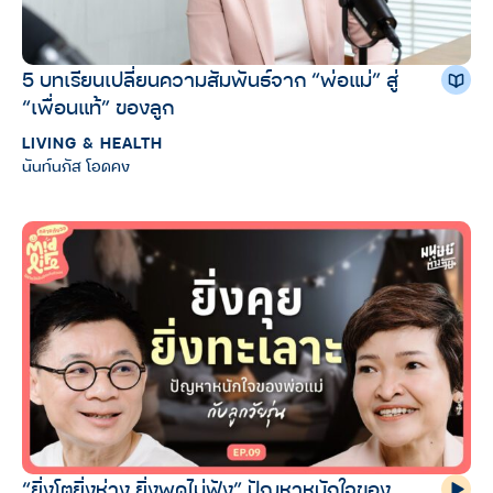
5 บทเรียนเปลี่ยนความสัมพันธ์จาก “พ่อแม่” สู่
“เพื่อนแท้” ของลูก
LIVING & HEALTH
นันท์นภัส โอดคง
“ยิ่งโตยิ่งห่าง ยิ่งพูดไม่ฟัง” ปัญหาหนักใจของ