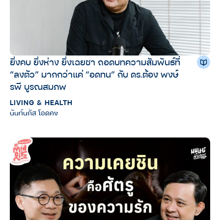
ยิ่งคบ ยิ่งห่าง ยิ่งเฉยชา ถอดบทความสัมพันธ์ที่
“ลงตัว” มากกว่าแค่ “อดทน” กับ ดร.ต้อง พงษ์
รพี บูรณสมภพ
LIVING & HEALTH
นันท์นภัส โอดคง