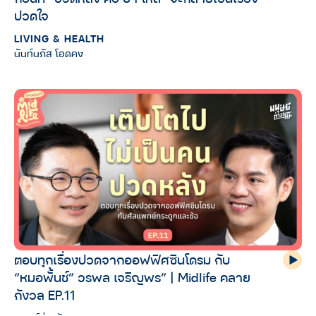
ปวดใจ
LIVING & HEALTH
นันท์นภัส โอดคง
ตอบทุกเรื่องปวดจากออฟฟิศซินโดรม กับ
“หมอพั้นช์” วรพล เจริญพร” | Midlife คลาย
กังวล EP.11