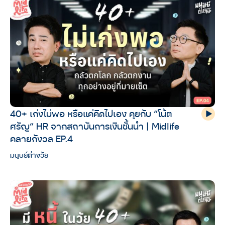
40+ เก่งไม่พอ หรือแค่คิดไปเอง คุยกับ “โน้ต
ศรัญ” HR จากสถาบันการเงินชั้นนำ | Midlife
คลายกังวล EP.4
มนุษย์ต่างวัย