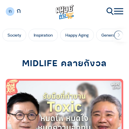
ก
ก
Society
Inspiration
Happy Aging
Generation Ga
MIDLIFE คลายกังวล