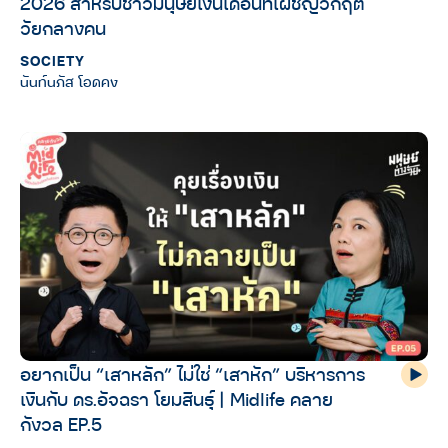
2026 สำหรับชาวมนุษย์เงินเดือนที่เผชิญวิกฤต
วัยกลางคน
SOCIETY
นันท์นภัส โอดคง
อยากเป็น “เสาหลัก” ไม่ใช่ “เสาหัก” บริหารการ
เงินกับ ดร.อัจฉรา โยมสินธุ์ | Midlife คลาย
กังวล EP.5