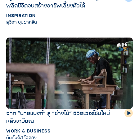
พลิกชีวิตจนสร้างอาชีพเลี้ยงตัวได้
INSPIRATION
สุธิดา บุบผากลิ่น
จาก “นายแบงก์” สู่ “ช่างไม้” ชีวิตเวอร์ชั่นใหม่
หลังเกษียณ
WORK & BUSINESS
นันท์นภัส โอดคง