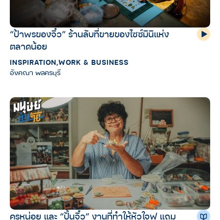
“ป้าพรของจิ๋ว” ร้านลับที่ขายของไซซ์มินิแห่ง
ตลาดน้อย
INSPIRATION
,
WORK & BUSINESS
อังคณา พลครบุรี
ครูหน่อย และ “ปั้นจิ๋ว” งานที่ทำให้หัวใจฟู แถม