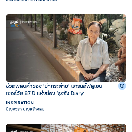
ชีวิตพลบค่ำของ ‘ย่ากระต่าย’ แกรนด์ฟลูเอน
เซอร์วัย 87 ปี แห่งช่อง ‘รุงรัง Diary’
INSPIRATION
ปัญจวรา บุญสร้างสม