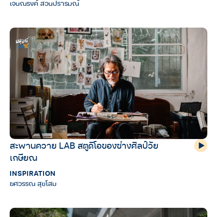
เจนณรงค์ สวนปรารมณ์
สะพานควาย LAB สตูดิโอของช่างศิลป์วัย
เกษียณ
INSPIRATION
ยศวรรณ สุขโสม