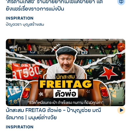
‘ศรีด่านเภสัช’ ร้านขายยาที่ไม่ใช่แค่ขายยา แต่
ยังแชร์เรื่องราวการแบ่งปัน
INSPIRATION
ปัญจวรา บุญสร้างสม
นักสะสม FREITAG ตัวพ่อ – ป๊าบุญช่วย มณี
รัตนากร | มนุษย์ต่างวัย
INSPIRATION