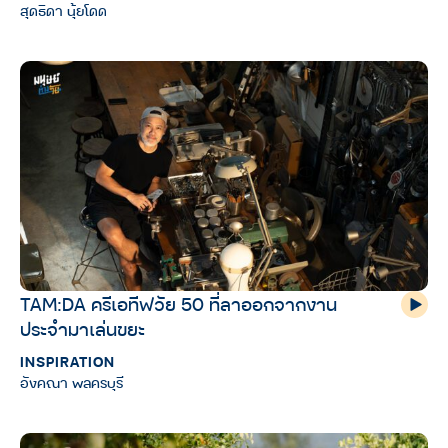
สุดธิดา นุ้ยโดด
TAM:DA ครีเอทีฟวัย 50 ที่ลาออกจากงาน
ประจำมาเล่นขยะ
INSPIRATION
อังคณา พลครบุรี