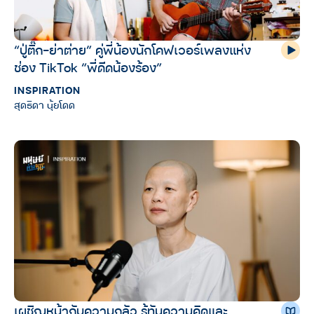
“ปู่ติ๊ก-ย่าต่าย” คู่พี่น้องนักโคฟเวอร์เพลงแห่ง
ช่อง TikTok “พี่ดีดน้องร้อง”
INSPIRATION
สุดธิดา นุ้ยโดด
เผชิญหน้ากับความกลัว รู้ทันความคิดและ