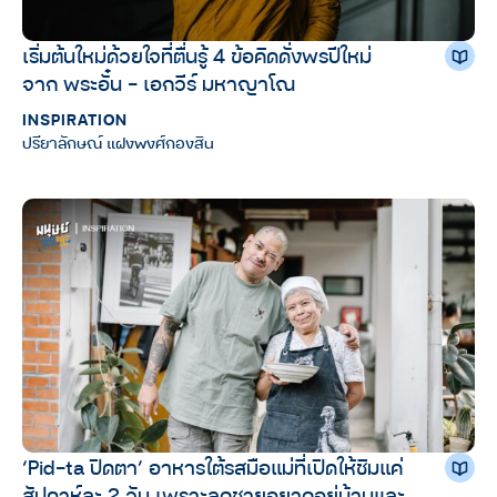
เริ่มต้นใหม่ด้วยใจที่ตื่นรู้ 4 ข้อคิดดั่งพรปีใหม่
จาก พระอั๋น – เอกวีร์ มหาญาโณ
INSPIRATION
ปรียาลักษณ์ แฝงพงศ์กองสิน
‘Pid-ta ปิดตา’ อาหารใต้รสมือแม่ที่เปิดให้ชิมแค่
สัปดาห์ละ 2 วัน เพราะลูกชายอยากอยู่บ้านและ