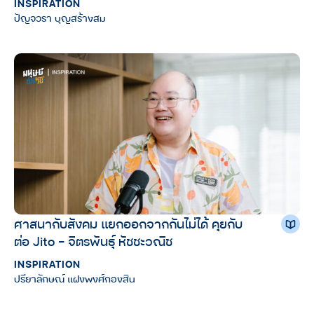
INSPIRATION
ปัญจวรา บุญสร้างสม
ศาสนากับสังคม แยกออกจากกันไม่ได้ คุยกับ
ต่อ Jito – จิตรพันธุ์ หัชชะวณิช
INSPIRATION
ปรียาลักษณ์ แฝงพงศ์กองสิน