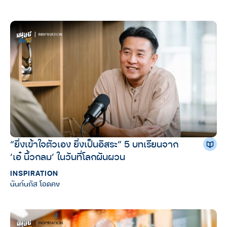
“ยิ่งเข้าใจตัวเอง ยิ่งเป็นอิสระ” 5 บทเรียนจาก
‘เอ๋ นิ้วกลม’ ในวันที่โลกผันผวน
INSPIRATION
นันท์นภัส โอดคง