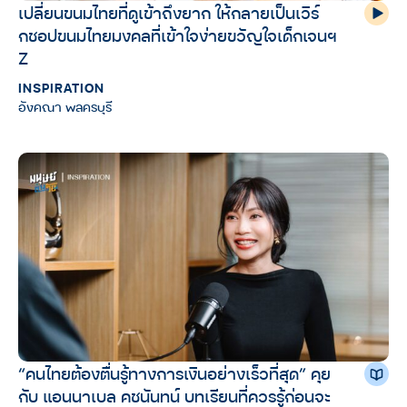
เปลี่ยนขนมไทยที่ดูเข้าถึงยาก ให้กลายเป็นเวิร์
กชอปขนมไทยมงคลที่เข้าใจง่ายขวัญใจเด็กเจนฯ
Z
INSPIRATION
อังคณา พลครบุรี
“คนไทยต้องตื่นรู้ทางการเงินอย่างเร็วที่สุด” คุย
กับ แอนนาเบล คชนันทน์ บทเรียนที่ควรรู้ก่อนจะ