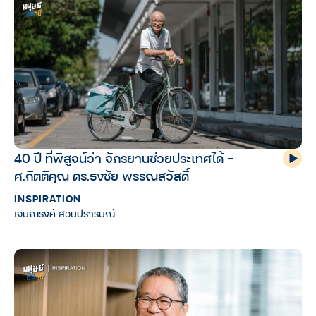
40 ปี ที่พิสูจน์ว่า จักรยานช่วยประเทศได้ –
ศ.กิตติคุณ ดร.ธงชัย พรรณสวัสดิ์
INSPIRATION
เจนณรงค์ สวนปรารมณ์