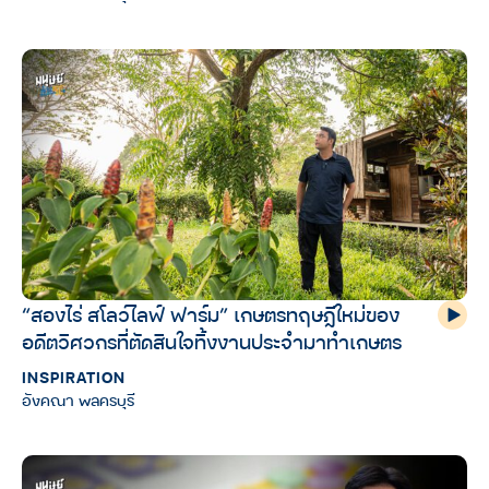
“สองไร่ สโลว์ไลฟ์ ฟาร์ม” เกษตรทฤษฎีใหม่ของ
อดีตวิศวกรที่ตัดสินใจทิ้งงานประจำมาทำเกษตร
INSPIRATION
อังคณา พลครบุรี