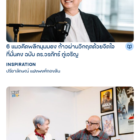
6 แนวคิดพลิกมุมมอง ก้าวผ่านวิกฤตด้วยจิตใจ
ที่มั่นคง ฉบับ ดร.วรภัทร์ ภู่เจริญ
INSPIRATION
ปรียาลักษณ์ แฝงพงศ์กองสิน