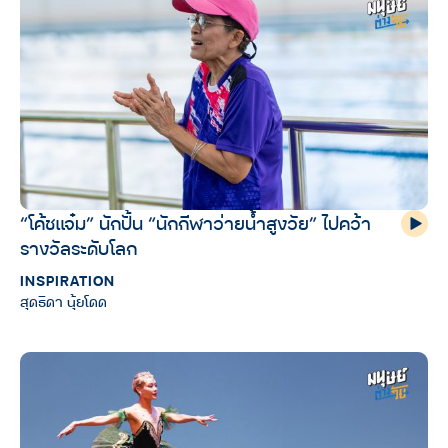
“โค้ชแจ๋ม” นักปั้น “นักกีฬาว่ายน้ำสูงวัย” ไปคว้า
รางวัลระดับโลก
INSPIRATION
สุดธิดา นุ้ยโดด