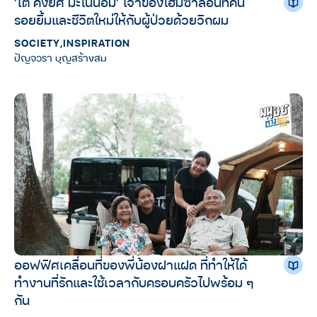
‘เต้​ คงยศ​ มะโนน้อม’​ เจ้าของโฮมซาลอนที่คืน
รอยยิ้มและชีวิตใหม่ให้กับผู้ป่วยด้วยวิกผม
SOCIETY
,
INSPIRATION
ปัญจวรา บุญสร้างสม
ออฟฟิศเคลื่อนที่ของพี่น้องฝาแฝด ที่ทำให้ได้
ทำงานที่รักและใช้เวลากับครอบครัวไปพร้อม ๆ
กัน