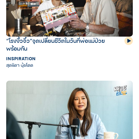
“โรงงิ้วจิ๋ว”จุดเปลี่ยนชีวิตในวันที่พ่อแม่ป่วย
พร้อมกัน
INSPIRATION
สุดธิดา นุ้ยโดด