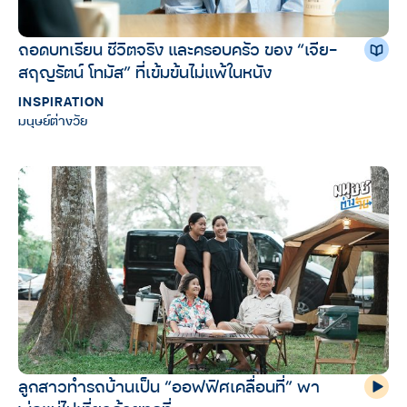
ถอดบทเรียน ชีวิตจริง และครอบครัว ของ “เจีย-
สฤญรัตน์ โทมัส” ที่เข้มข้นไม่แพ้ในหนัง
INSPIRATION
มนุษย์ต่างวัย
ลูกสาวทำรถบ้านเป็น “ออฟฟิศเคลื่อนที่” พา