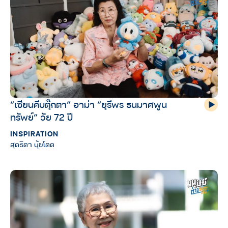
“เซียนคีบตุ๊กตา” อาม่า “ยุรีพร ธนมาศพูน
ทรัพย์” วัย 72 ปี
INSPIRATION
สุดธิดา นุ้ยโดด