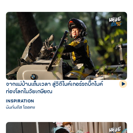
จากแม่บ้านเต็มเวลา สู่วิถีไบค์เกอร์รถบิ๊กไบค์
ท่องโลกในวัยเกษียณ
INSPIRATION
นันท์นภัส โอดคง