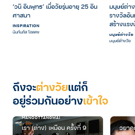
‘วนิ อินพุทธ’ เมื่อวัยรุ่นอายุ 25 อิน
มนุษย์ต่
ศาสนา
รางวัลอันท
สร้างแรงบ
INSPIRATION
มนุษย์ต่า
นันท์นภัส โอดคง
มนุษย์ต่างว
มนุษย์ต่างวัย
ถึงจะ
ต่างวัย
แต่ก็
อยู่ร่วมกันอย่าง
เข้าใจ
MANOOTTANGWAI
เรา (ต่าง) เหมือน ครั้งที่ 9
วยาคต