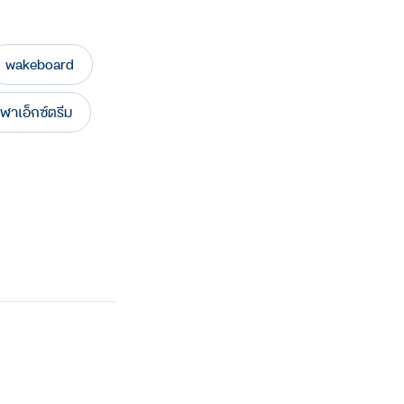
wakeboard
ีฬาเอ็กซ์ตรีม