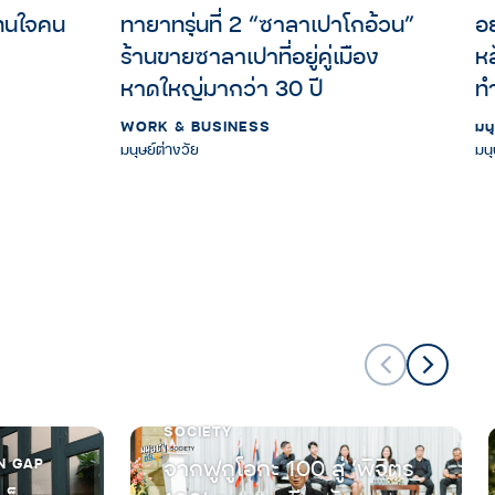
ทนใจคน
ทายาทรุ่นที่ 2 “ซาลาเปาโกอ้วน”
อ
ร้านขายซาลาเปาที่อยู่คู่เมือง
หล
หาดใหญ่มากว่า 30 ปี
ทำ
ต
WORK & BUSINESS
มน
มนุษย์ต่างวัย
มนุ
SOCIETY
N GAP
จากฟูกูโอกะ 100 สู่ ‘พิจิตร