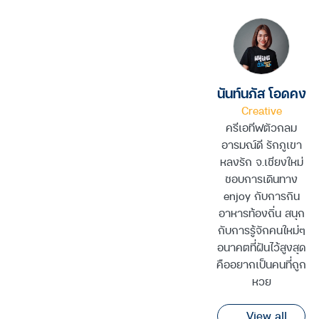
Facebook
Twitter
Line
นันท์นภัส โอดคง
Copy
Creative
ครีเอทีฟตัวกลม
Link
อารมณ์ดี รักภูเขา
หลงรัก จ.เชียงใหม่
ชอบการเดินทาง
enjoy กับการกิน
อาหารท้องถิ่น สนุก
กับการรู้จักคนใหม่ๆ
อนาคตที่ฝันไว้สูงสุด
คืออยากเป็นคนที่ถูก
หวย
View all