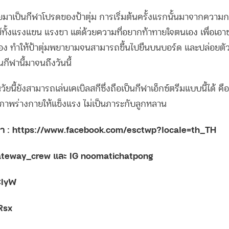
ายมาเป็นกีฬาโปรดของป้าตุ่ม การเริ่มต้นครั้งแรกนั้นมาจากความกล
ใช้ทั้งแรงแขน แรงขา แต่ด้วยความที่อยากท้าทายใจตนเอง เพื่อเอ
 ทำให้ป้าตุ่มพยายามจนสามารถขึ้นไปยืนบนบอร์ด และปล่อยตัวอ
ีฬานี้มาจนถึงวันนี้
วัยนี้ยังสามารถเล่นเคเบิลสกีซึ่งถือเป็นกีฬาเอ็กซ์ตรีมแบบนี้ได้ ค
ภาพร่างกายให้แข็งแรง ไม่เป็นภาระกับลูกหลาน
ทำ : https://www.facebook.com/esctwp?locale=th_TH
skateway_crew และ IG noomatichatpong
CIyW
Rsx