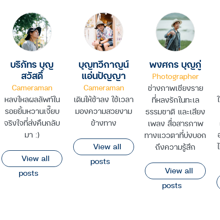
บริภัทร บุญ
บุญทวีกาญน์
พงศกร บุญภู่
สวัสดิ์
แอ่นปัญญา
Photographer
Cameraman
Cameraman
ช่างภาพเชียงราย
หลงใหลผลลัพท์ใน
เดินให้ช้าลง ใช้เวลา
ใ
ที่หลงรักในทะเล
รอยยิ้มหวานเจี๊ยบ
มองความสวยงาม
ธรรมชาติ และเสียง
จริงใจที่ส่งคืนกลับ
ข้างทาง
เพลง สื่อสารภาพ
มา :)
ทางแววตาที่บ่งบอก
View all
ถึงความรู้สึก
View all
posts
View all
posts
posts