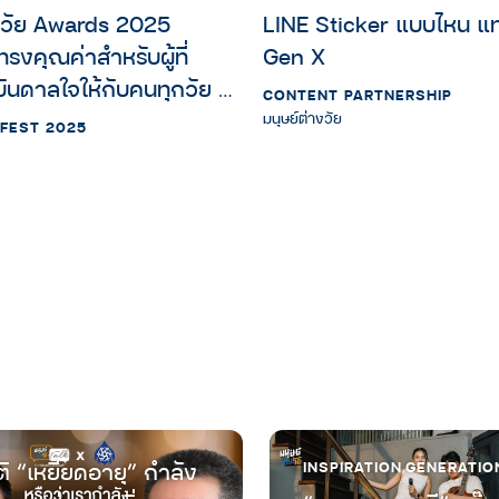
างวัย Awards 2025
LINE Sticker แบบไหน แ
รงคุณค่าสำหรับผู้ที่
Gen X
ันดาลใจให้กับคนทุกวัย |
CONTENT PARTNERSHIP
งวัย Fest 2025
มนุษย์ต่างวัย
ัย FEST 2025
ิ “เหยียดอายุ” กำลัง
INSPIRATION
,
GENERATIO