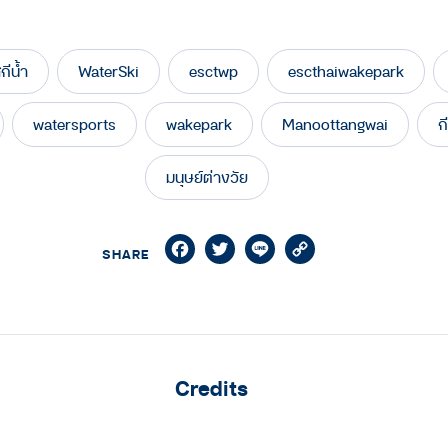
กีน้ำ
WaterSki
esctwp
escthaiwakepark
watersports
wakepark
Manoottangwai
ก
มนุษย์ต่างวัย
Facebook
Twitter
Line
Copy
SHARE
Link
Credits