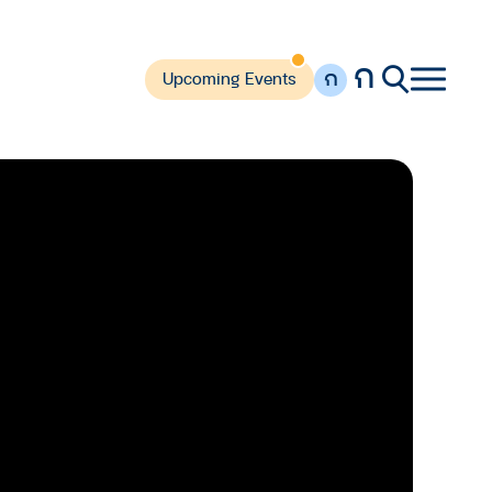
ก
ก
Upcoming Events