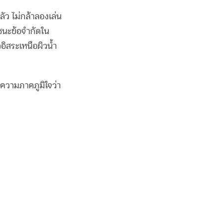
ัว ไม่กล้าลองเล่น
าชนะข้อจำกัดใน
ิสระเหนือผิวน้ำ
ือความภาคภูมิใจว่า