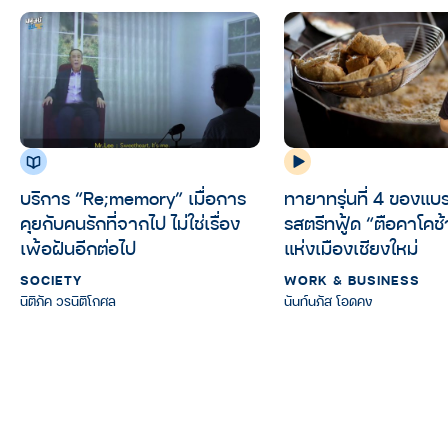
บริการ “Re;memory” เมื่อการ
ทายาทรุ่นที่ 4 ของแ
คุยกับคนรักที่จากไป ไม่ใช่เรื่อง
รสตรีทฟู้ด “ตือคาโคช
เพ้อฝันอีกต่อไป
แห่งเมืองเชียงใหม่
SOCIETY
WORK & BUSINESS
นิติภัค วรนิติโกศล
นันท์นภัส โอดคง