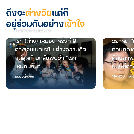
ถึงจะ
ต่างวัย
แต่ก็
อยู่ร่วมกันอย่าง
เข้าใจ
MANOOTTANGWAI
เรา (ต่าง) เหมือน ครั้งที่ 9
วยาคติ “
ต่างเจนเนอเรชัน ต่างความคิด
ทอนคุณค
แต่สุดท้ายกลับพบว่า “เรา
ศักยภาพ
เหมือนกัน”
มนุษย์ต่า
มนุษย์ต่างวัย
MANOOTTAN