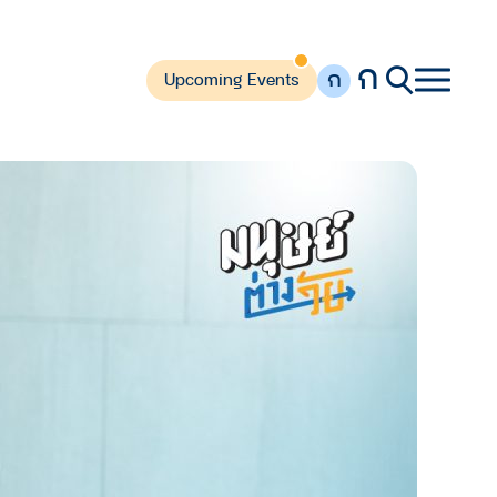
ก
ก
Upcoming Events