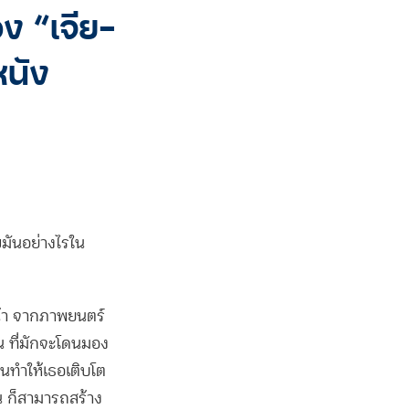
ง “เจีย-
หนัง
ขมันอย่างไรใน
น้า จากภาพยนตร์
น ที่มักจะโดนมอง
จนทำให้เธอเติบโต
มัน ก็สามารถสร้าง