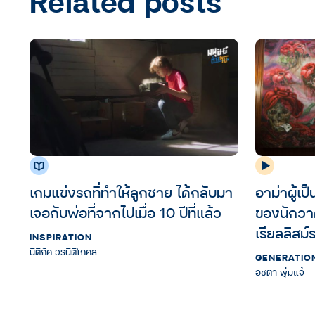
Related posts
เกมแข่งรถที่ทำให้ลูกชาย ได้กลับมา
อาม่าผู้เป
เจอกับพ่อที่จากไปเมื่อ 10 ปีที่แล้ว
ของนักวา
เรียลลิสม
INSPIRATION
นิติภัค วรนิติโกศล
GENERATIO
อชิตา พุ่มแจ้