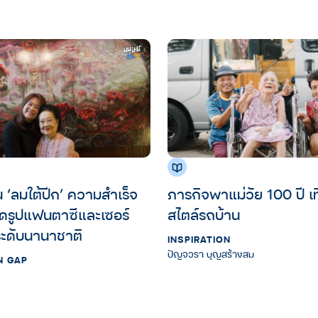
ภารกิจพาแม่วัย 100 ปี เที
็น ‘ลมใต้ปีก’ ความสำเร็จ
สไตล์รถบ้าน
ดรูปแฟนตาซีและเซอร์
์ระดับนานาชาติ
INSPIRATION
ปัญจวรา บุญสร้างสม
N GAP