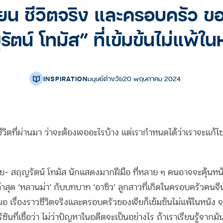
น ชีวิตจริง และครอบครัว ขอ
ตน์ โทมัส” ที่เข้มข้นไม่แพ้ใน
INSPIRATION
มนุษย์ต่างวัย
20 พฤษภาคม 2024
ชีวิตที่ผ่านมา ว่าจะต้องเจออะไรบ้าง แต่เรากำหนดได้ว่าเราจะแก้ไ
จีย- สฤญรัตน์ โทมัส
นักแสดงมากฝีมือ ที่หลาย ๆ คนอาจจะคุ้นห
่าสุด ‘หลานม่า’ กับบทบาท ‘อาซิว’ ลูกสาวที่เกิดในครอบครัวคนจี
อ เรื่องราวชีวิตจริงและครอบครัวของเจียก็เข้มข้นไม่แพ้ในหนัง 
อร์ชันที่เชื่อว่า ไม่ว่าปัญหาในอดีตจะเป็นอย่างไร ถ้าเราเรียนรู้จาก