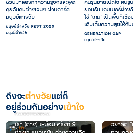
ชวนมาลองทำความรู้จักและพูด
คนรุ่นยายเปิดใจ คนรุ
คุยกับคนต่างเจนฯ ผ่านการ์ด
ยอมรับ เกมเมอร์ต่างว
มนุษย์ต่างวัย
ใช้ ‘เกม’ เป็นพื้นที่เชื่อ
เติมเต็มความสุขให้กัน
มนุษย์ต่างวัย FEST 2026
มนุษย์ต่างวัย
GENERATION GAP
มนุษย์ต่างวัย
ถึงจะ
ต่างวัย
แต่ก็
อยู่ร่วมกันอย่าง
เข้าใจ
MANOOTTANGWAI
เรา (ต่าง) เหมือน ครั้งที่ 9
วยาคติ “
ต่างเจนเนอเรชัน ต่างความคิด
ทอนคุณค