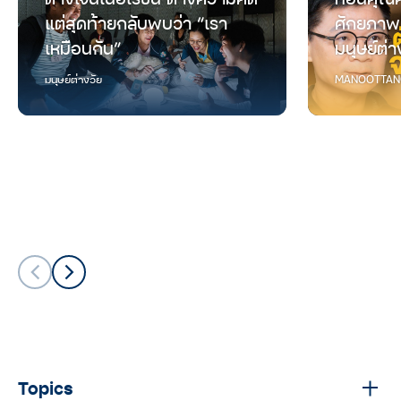
แต่สุดท้ายกลับพบว่า “เรา
ศักยภาพ
เหมือนกัน”
มนุษย์ต่า
มนุษย์ต่างวัย
MANOOTTAN
Topics