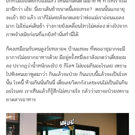
อีกทีไม่เจอเตี่ยกับแม่แล้ว เห็นแกเดินตามมาช้าๆ ทำให้เราเริ่ม
มานึกว่า เฮ้ย…นี่เขาเดินช้าขนาดนี้เลยเหรอ? ตอนนั้นแกอายุ
จะเข้า 80 แล้ว เราก็ไม่เคยสังเกตเลยว่าพ่อแม่เราอ่อนแอลง
มาก ไม่ใช่แค่เดินช้า ร่างกายยังเคลื่อนไหวไม่คล่อง ต่างไปจาก
ภาพจำสมัยก่อนที่แกยังทำนั่นทำนี่ได้
ก็คงเหมือนกับคนสูงวัยหลายๆ บ้านแหละ ที่พออายุมากจะมี
อาการไม่อยากอาหารด้วย มีอยู่ครั้งหนึ่งเราสังเกตว่าเตี่ยผอม
ลง ปรากฏว่าน้ำหนักลงไป 6 กิโลฯ ไม่ยอมกินอะไรเลย เพราะ
ไปฟังคนเขาพูดมาว่า กินแล้วจะป่วย กินแบบนี้แล้วจะเป็นโรค
นั้น โรคนี้ ห้ามกินนั่นกินนี่ เตี่ยเลยวิตกกังวลซะจนไม่เป็นอันกิน
อะไรเลย เราเห็นแล้วก็รู้สึกไม่สบายใจ กลัวว่าเขาจะป่วยเพราะ
ขาดสารอาหาร