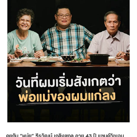
คุยกับ “หนุ่ย” ธีรวัฒน์ เถลิงสกุล อายุ 43 ปี แซนด์วิชเจน