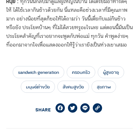
หนุ่ย :
ทุกวันนี้กลับมาดูแลผู้ใหญ่ในบ้าน ได้เตรียมอาหารดีๆ
ให้ ได้ใช้เวลากินข้าวด้วยกัน นี่แหละคือช่วงเวลาที่มีคุณภาพ
มาก อย่างน้อยที่สุดก็ขอให้ได้ถามว่า วันนี้เตี่ยกับแม่กินข้าว
หรือยัง ประโยคบ้านๆ ที่ไม่ได้สวยหรูอะไรเลย แต่ตอนนี้มันเป็น
ประโยคสำคัญที่เราอยากจะพูดกับพ่อแม่ ทุกวัน คำพูดง่ายๆ
ที่ออกมาจากใจเพื่อแสดงออกให้รู้ว่าเรายังเป็นห่วงเขาเสมอ
sandwich generation
ครอบครัว
ผู้สูงอายุ
มนุษย์ต่างวัย
สังคมสูงวัย
สุขภาพ
Facebook
Twitter
Line
Copy
SHARE
Link