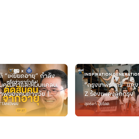
ิ “เหยียดอายุ” กำลัง
INSPIRATION
,
GENERATIO
คุณค่าและหมิ่นแคลน
“กรุงเทพราตรี” แก๊ง
าพของคนต่างวัย |
Z ร้องเพลงลูกกรุง
ต่างวัย Talk EP.87
TANGWAI
สุดธิดา นุ้ยโดด