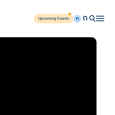
ก
ก
Upcoming Events