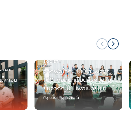
SOCIETY
N GAP
จากฟูกูโอกะ 100 สู่ ‘พิจิตร
เด็กเจน
100’ ถอดบทเรียนสังคมอายุ
ยืนจากญี่ปุ่น เพื่อเปลี่ยนเมือง
ทางผ่านที่มีแต่ผู้สูงวัย ให้เป็น
ปัญจวรา บุญสร้างสม
แลนด์มาร์กใหม่ของการใช้
ชีวิตเกษียณ