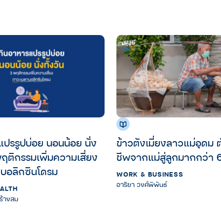
ปรรูปบ่อย นอนน้อย นั่ง
ข้าวตังเมี่ยงลาวแม่อุดม ต
 พฤติกรรมเพิ่มความเสี่ยง
ชีพจากแม่สู่ลูกมากกว่า 6
บอลิกซินโดรม
WORK & BUSINESS
อาริยา วงศ์พิพันธ์
EALTH
ร้างสม