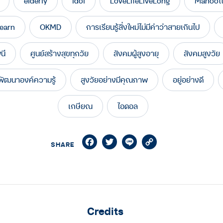
elderly
idol
LoveLifeLiveLong
Manoott
earn
OKMD
การเรียนรู้สิ่งใหม่ไม่มีค่าว่าสายเกินไป
นี
ศูนย์สร้างสุขทุกวัย
สังคมผู้สูงอายุ
สังคมสูงวัย
พัฒนาองค์ความรู้
สูงวัยอย่างมีคุณภาพ
อยู่อย่างดี
เกษียณ
ไอดอล
Facebook
Twitter
Line
Copy
SHARE
Link
Credits