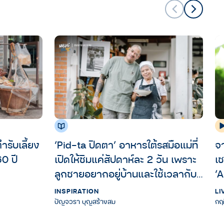
ำรับเลี้ยง
‘Pid-ta ปิดตา’ อาหารใต้รสมือแม่ที่
จ
0 ปี
เปิดให้ชิมแค่สัปดาห์ละ 2 วัน เพราะ
เช
ลูกชายอยากอยู่บ้านและใช้เวลากับ
‘A
แม่
INSPIRATION
LI
ปัญจวรา บุญสร้างสม
กฤ