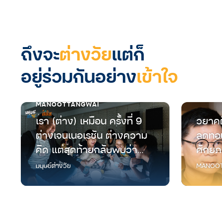
ถึงจะ
ต่างวัย
แต่ก็
อยู่ร่วมกันอย่าง
เข้าใจ
MANOOTTANGWAI
เรา (ต่าง) เหมือน ครั้งที่ 9
วยาคต
ต่างเจนเนอเรชัน ต่างความ
ลดทอน
คิด แต่สุดท้ายกลับพบว่า
ศักยภ
“เราเหมือนกัน”
มนุษย์
มนุษย์ต่างวัย
MANOOT