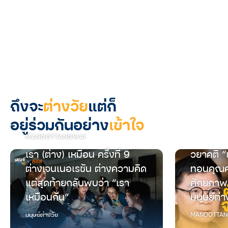
ถึงจะ
ต่างวัย
แต่ก็
อยู่ร่วมกันอย่าง
เข้าใจ
MANOOTTANGWAI
เรา (ต่าง) เหมือน ครั้งที่ 9
วยาคติ “
ต่างเจนเนอเรชัน ต่างความคิด
ทอนคุณค
แต่สุดท้ายกลับพบว่า “เรา
ศักยภาพ
เหมือนกัน”
มนุษย์ต่า
มนุษย์ต่างวัย
MANOOTTAN