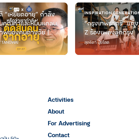
ิ “เหยียดอายุ” กำลัง
INSPIRATION
,
GENERATIO
คุณค่าและหมิ่นแคลน
“กรุงเทพราตรี” แก๊ง
าพของคนต่างวัย |
Z ร้องเพลงลูกกรุง
ต่างวัย Talk EP.87
TANGWAI
สุดธิดา นุ้ยโดด
Activities
About
For Advertising
Contact
าฉบับ 50+