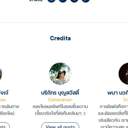
Link
Credits
งเจ๋
บริภัทร บุญสวัสดิ์
พนา นวภ
raw
Cameraman
Ed
การเดินทาง
หลงใหลผลลัพท์ในรอยยิ้มหวาน
การตัดต่อคือการ
เชียงใหม่
เจี๊ยบจริงใจที่ส่งคืนกลับมา :)
และตัดออกสิ่งที่
เช่นเดียวกัน เราต
sts
View all posts
เรามีความสุข แล