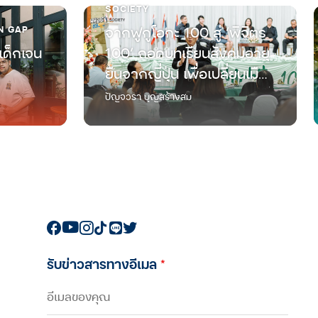
SOCIETY
N GAP
จากฟูกูโอกะ 100 สู่ ‘พิจิตร
เด็กเจน
100’ ถอดบทเรียนสังคมอายุ
ยืนจากญี่ปุ่น เพื่อเปลี่ยนเมือง
ทางผ่านที่มีแต่ผู้สูงวัย ให้เป็น
ปัญจวรา บุญสร้างสม
แลนด์มาร์กใหม่ของการใช้
ชีวิตเกษียณ
รับข่าวสารทางอีเมล
*