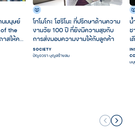
โทโมโกะ โฮริโนะ ที่ปรึกษาด้านความ
น้
 of the
งามวัย 100 ปี ที่ยังมีความสุขกับ
ชา
โอกาสให้คน
การส่งมอบความงามให้กับลูกค้า
เด
SOCIETY
IN
ปัญจวรา บุญสร้างสม
CO
มนุ