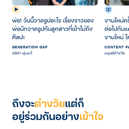
งานใหม่ครั
พ่อ! วันนี้วาดรูปอะไร เรื่องราวของ
ต่อไปกับแ
พ่อนักวาดรูปกับลูกสาวที่เข้าไม่ถึง
งานใหม่ ใ
ศิลปะ
เชื่อว่าพ
CONTENT P
GENERATION GAP
มนุษย์ต่างวัย
อชิตา พุ่มแจ้
ถึงจะ
ต่างวัย
แต่ก็
อยู่ร่วมกันอย่าง
เข้าใจ