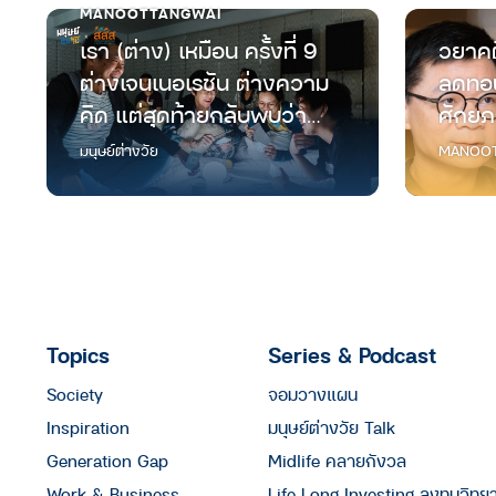
MANOOTTANGWAI
เรา (ต่าง) เหมือน ครั้งที่ 9
วยาคต
ต่างเจนเนอเรชัน ต่างความ
ลดทอน
คิด แต่สุดท้ายกลับพบว่า
ศักยภ
“เราเหมือนกัน”
มนุษย์
มนุษย์ต่างวัย
MANOOT
Topics
Series & Podcast
Society
จอมวางแผน
Inspiration
มนุษย์ต่างวัย Talk
Generation Gap
Midlife คลายกังวล
Work & Business
Life Long Investing ลงทุนวิทย