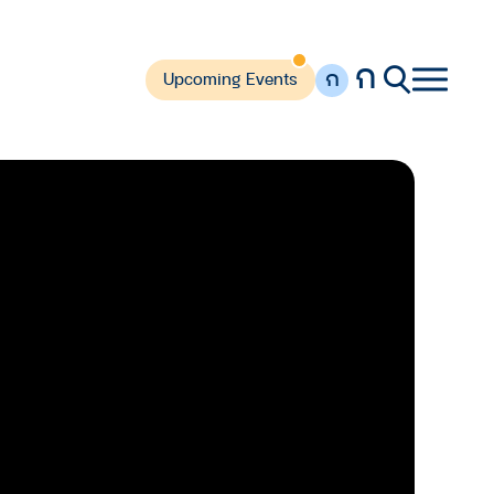
ก
ก
Upcoming Events