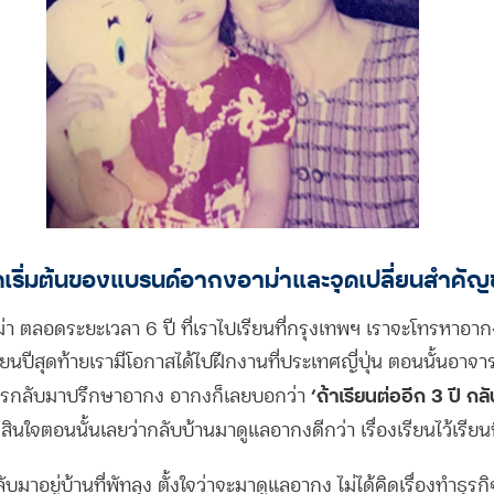
ดเริ่มต้นของแบรนด์อากงอาม่าและจุดเปลี่ยนสำคัญ
า ตลอดระยะเวลา 6 ปี ที่เราไปเรียนที่กรุงเทพฯ เราจะโทรหาอากง
ียนปีสุดท้ายเรามีโอกาสได้ไปฝึกงานที่ประเทศญี่ปุ่น ตอนนั้นอาจาร
‘ถ้าเรียนต่ออีก 3 ปี กล
ยโทรกลับมาปรึกษาอากง อากงก็เลยบอกว่า
สินใจตอนนั้นเลยว่ากลับบ้านมาดูแลอากงดีกว่า เรื่องเรียนไว้เรียนท
บมาอยู่บ้านที่พัทลุง ตั้งใจว่าจะมาดูแลอากง ไม่ได้คิดเรื่องทำธุร