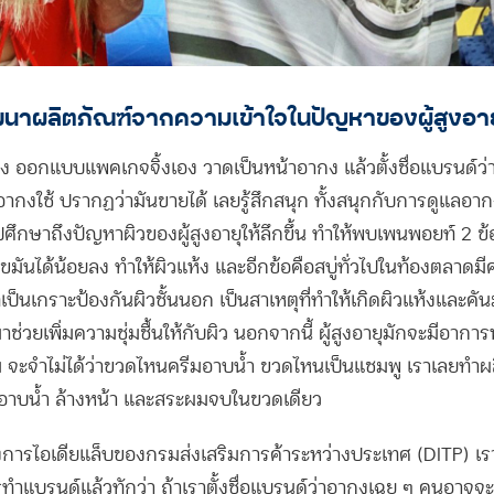
นาผลิตภัณฑ์จากความเข้าใจในปัญหาของผู้สูงอาย
ง ออกแบบแพคเกจจิ้งเอง วาดเป็นหน้าอากง แล้วตั้งชื่อแบรนด์ว่
้อากงใช้ ปรากฏว่ามันขายได้ เลยรู้สึกสนุก ทั้งสนุกกับการดูแลอ
ศึกษาถึงปัญหาผิวของผู้สูงอายุให้ลึกขึ้น ทำให้พบเพนพอยท์ 2 ข้อ
ขมันได้น้อยลง ทำให้ผิวแห้ง และอีกข้อคือสบู่ทั่วไปในท้องตลาดมี
ี่เป็นเกราะป้องกันผิวชั้นนอก เป็นสาเหตุที่ทำให้เกิดผิวแห้งและคันม
าช่วยเพิ่มความชุ่มชื้นให้กับผิว นอกจากนี้ ผู้สูงอายุมักจะมีอากา
ม จะจำไม่ได้ว่าขวดไหนครีมอาบน้ำ ขวดไหนเป็นแชมพู เราเลยทำผล
อ อาบน้ำ ล้างหน้า และสระผมจบในขวดเดียว
รงการไอเดียแล็บของ
กรมส่งเสริมการค้าระหว่างประเทศ (DITP) เร
รทำแบรนด์แล้วทักว่า ถ้าเราตั้งชื่อแบรนด์ว่าอากงเฉย ๆ คนอาจจะ