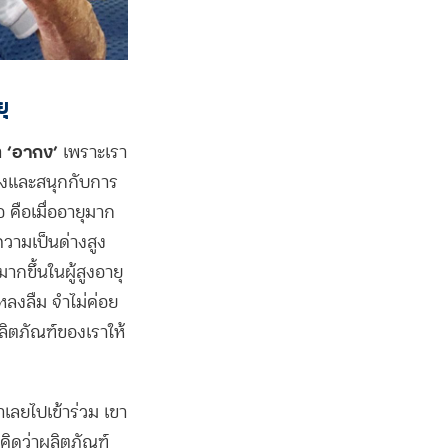
ุ
‘อากง’
า
เพราะเรา
ากงและสนุกกับการ
 คือเมื่ออายุมาก
ความเป็นด่างสูง
ากขึ้นในผู้สูงอายุ
รหลงลืม จำไม่ค่อย
ิตภัณฑ์ของเราให้
าเลยไปเข้าร่วม
เขา
คิดว่าผลิตภัณฑ์