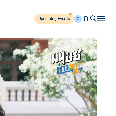
ก
ก
Upcoming Events