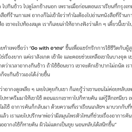
ไปกินข้าว ไปดูโลกข้างนอก เพราะเมื่อก่อนตอนเราเรียนที่กรุงเท
สือที่ร้านกาแฟ อากงก็ไม่เข้าใจว่าทำไมต้องไปอ่านหนังสือที่ร้าน
อ เขาจะไปห้องสมุด เราก็เลยเล่าให้อากงฟังว่าเด็ก ๆ เดี๋ยวนี้เขา
‘Go with อากง’
ยทำเพจชื่อว่า
ขึ้นเพื่อแชร์ทริกการใช้ชีวิตกับผู้สู
ม่ใช่เรื่องยาก แค่เราสังเกต เข้าใจ และคอยช่วยเหลือเขาในบางจุด
เกตว่าเวลาอากงกินข้าว ถ้าใช้ช้อนยาว เขาจะตักเข้าปากไม่ถนัด เร
ก็จะกินข้าวเองได้ง่ายขึ้น
นว่าอากงดูเพลีย ๆ เลยไปคุยกับเขา ก็เลยรู้ว่าเขานอนไม่ค่อยหลับเ
ปหาครีมมาให้เขาใช้ ตอนแรกเขาทาไปก็หายคัน แต่รู้สึกเหนียว 
อไม่ใช้ อาการคันก็กลับมา ด้วยความที่เราเรียนเภสัชฯ มาบวกกับที่
่แล้ว เราเลยไปปรึกษาพ่อว่ามีสมุนไพรตัวไหนที่ช่วยเรื่องอาการคั
ออากงใช้ก็หายคัน ผิวไม่แตกเป็นขุย นอนหลับได้สนิทขึ้น”