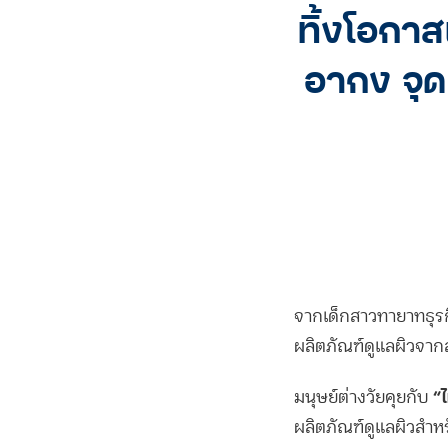
ทิ้งโอกาส
อากง จุด
จากเด็กสาวทายาทธุร
ผลิตภัณฑ์ดูแลผิวจากส
“
มนุษย์ต่างวัยคุยกับ
ผลิตภัณฑ์ดูแลผิวสำหร