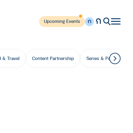
ก
ก
Upcoming Events
 & Travel
Content Partnership
Series & Podcast