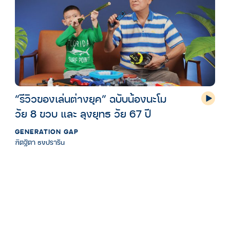
“รีวิวของเล่นต่างยุค” ฉบับน้องนะโม
วัย 8 ขวบ และ ลุงยุทธ วัย 67 ปี
GENERATION GAP
ฑิตฐิตา ธงปราริน