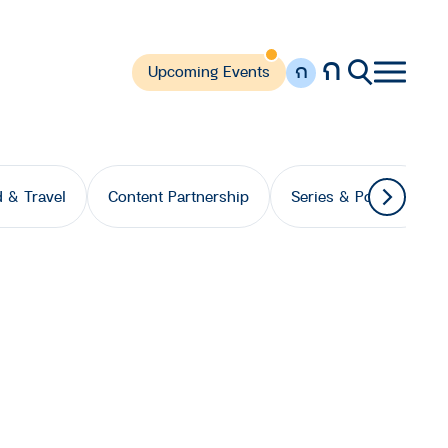
ก
ก
Upcoming Events
 & Travel
Content Partnership
Series & Podcast