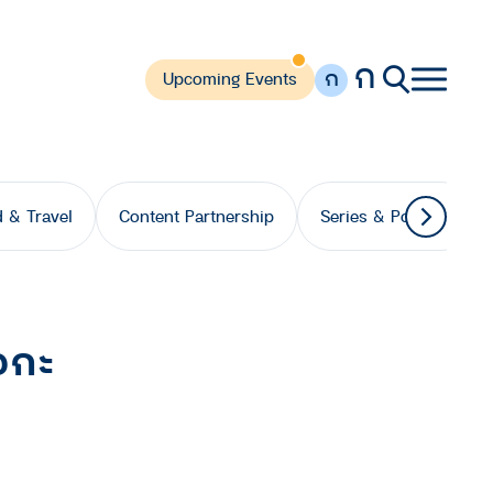
ก
ก
Upcoming Events
 & Travel
Content Partnership
Series & Podcast
อกะ