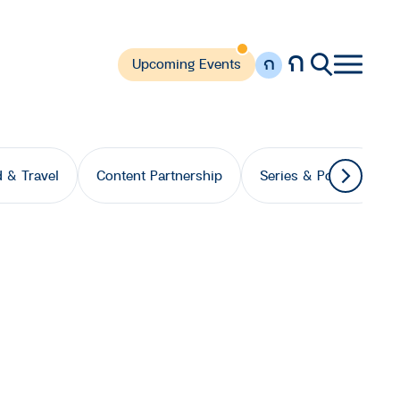
ก
ก
Upcoming Events
 & Travel
Content Partnership
Series & Podcast