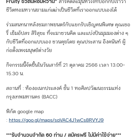
Fruity ชีวิตนี้หอมหวาน”
สารคดีละมุนหัวใจที่บอกกับเราว่า
ชีวิตหอมหวานยามแก่เฒ่าเป็นชีวิตที่เราออกแบบเองได้
ร่วมสนทนาหลังชมภาพยนตร์กับแขกรับเชิญคนพิเศษ คุณเชอ
รี่ เข็มอัปสร สิริสุขะ ที่จะมาชวนคิด และแบ่งปันมุมมองต่าง ๆ
กับชีวิตที่ออกแบบเอง ชวนคุยโดย คุณประสาน อิงคนันท์ ผู้
ก่อตั้งเพจมนุษย์ต่างวัย
กิจกรรมนี้จัดขึ้นในวันเสาร์ที่ 21 ตุลาคม 2566 เวลา 13.00-
15.30 น.
สถานที่ : ห้องอเนกประสงค์ ชั้น 1 หอศิลปวัฒนธรรมแห่ง
กรุงเทพมหานคร (BACC)
พิกัด google map
:
https://goo.gl/maps/sqVAC4J1wCs8RVYJ9
***รับจำนวนจำกัด 60 ท่าน / สมัครฟรี ไม่มีค่าใช้จ่าย***