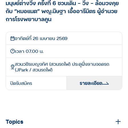
มนุษย์ต่างวิ่ง ครั้งที่ 6 ชวนเดิน – วิ่ง – ล้อมวงคุย
กับ “หมอแนต” พญ.นิษฐา เอื้ออารีมิตร ผู้อำนวย
การโรงพยาบาลคูน
อาทิตย์ที่ 26 เมษายน 2569
เวลา 07.00 น.
สวนวชิรเบญจทัศ (สวนรถไฟ) ประตูฝั่งลานจอดรถ
(JPark / สวนรถไฟ)
ปิดรับสมัคร
รายละเอียด
Topics