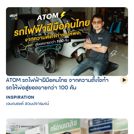
ATOM รถไฟฟ้าฝีมือคนไทย จากความตั้งใจทำ
รถให้พ่อสู่ยอดขายกว่า 100 คัน
INSPIRATION
เจนณรงค์ สวนปรารมณ์