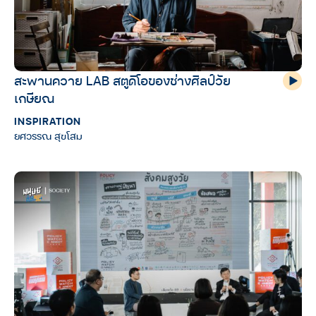
สะพานควาย LAB สตูดิโอของช่างศิลป์วัย
เกษียณ
INSPIRATION
ยศวรรณ สุขโสม