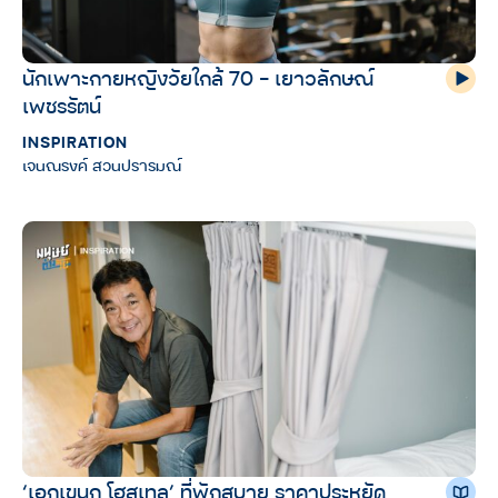
นักเพาะกายหญิงวัยใกล้ 70 – เยาวลักษณ์
เพชรรัตน์
INSPIRATION
เจนณรงค์ สวนปรารมณ์
‘เอกเขนก โฮสเทล’ ที่พักสบาย ราคาประหยัด