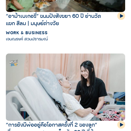
“อาม้าเบเกอรี่” ขนมปังสังขยา 60 ปี ย่านวัด
แขก สีลม | มนุษย์ต่างวัย
WORK & BUSINESS
เจนณรงค์ สวนปรารมณ์
“การยังมีพ่ออยู่คือโอกาสครั้งที่ 2 ของลูก”