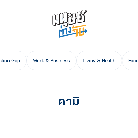
ation Gap
Work & Business
Living & Health
Food
คามิ