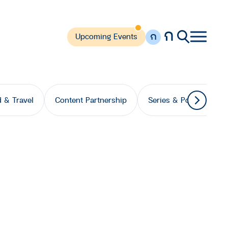
ก
ก
Upcoming Events
 & Travel
Content Partnership
Series & Podcast