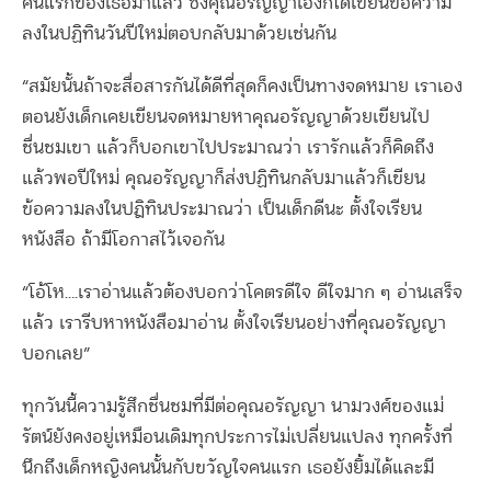
คนแรกของเธอมาแล้ว ซึ่งคุณอรัญญาเองก็ได้เขียนข้อความ
ลงในปฏิทินวันปีใหม่ตอบกลับมาด้วยเช่นกัน
“สมัยนั้นถ้าจะสื่อสารกันได้ดีที่สุดก็คงเป็นทางจดหมาย เราเอง
ตอนยังเด็กเคยเขียนจดหมายหาคุณอรัญญาด้วยเขียนไป
ชื่นชมเขา แล้วก็บอกเขาไปประมาณว่า เรารักแล้วก็คิดถึง
แล้วพอปีใหม่ คุณอรัญญาก็ส่งปฏิทินกลับมาแล้วก็เขียน
ข้อความลงในปฎิทินประมาณว่า เป็นเด็กดีนะ ตั้งใจเรียน
หนังสือ ถ้ามีโอกาสไว้เจอกัน
“โอ้โห….เราอ่านแล้วต้องบอกว่าโคตรดีใจ ดีใจมาก ๆ อ่านเสร็จ
แล้ว เรารีบหาหนังสือมาอ่าน ตั้งใจเรียนอย่างที่คุณอรัญญา
บอกเลย”
ทุกวันนี้ความรู้สึกชื่นชมที่มีต่อคุณอรัญญา นามวงศ์ของแม่
รัตน์ยังคงอยู่เหมือนเดิมทุกประการไม่เปลี่ยนแปลง ทุกครั้งที่
นึกถึงเด็กหญิงคนนั้นกับขวัญใจคนแรก เธอยังยิ้มได้และมี