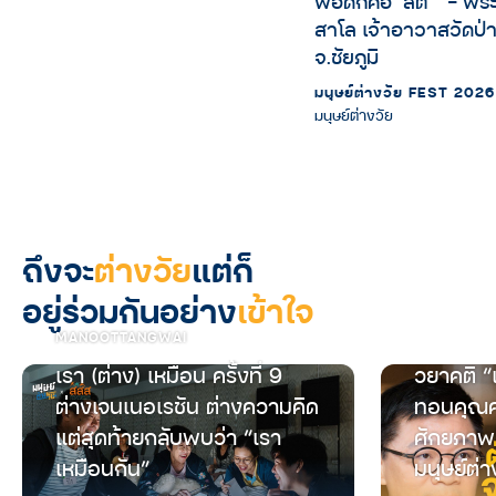
พอดีก็คือ ‘สติ’” – พ
สาโล เจ้าอาวาสวัดป่า
จ.ชัยภูมิ
มนุษย์ต่างวัย FEST 2026
มนุษย์ต่างวัย
ถึงจะ
ต่างวัย
แต่ก็
อยู่ร่วมกันอย่าง
เข้าใจ
MANOOTTANGWAI
เรา (ต่าง) เหมือน ครั้งที่ 9
วยาคติ “
ต่างเจนเนอเรชัน ต่างความคิด
ทอนคุณค
แต่สุดท้ายกลับพบว่า “เรา
ศักยภาพ
เหมือนกัน”
มนุษย์ต่า