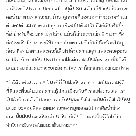
ก็เลยมาถามว่าแม่อยากไปไหม เราก็แบ่งรับแบ่งสู้ บอกเขาไป
ว่ามันจะดีเหรอ อายเขา แม่อายุตั้ง 60 แล้ว เดี๋ยวคนอื่นเขาจะ
คิดว่ามาตามหลานกลับบ้าน ลูกชายก็เลยบอกว่าจะอายทำไม
ต่างคนต่างมาหาความสุข เราก็เลยไปด้วย ไปถึงก็เสียเงินซื้อ
ซีดี ข้างในก็จะมีซีดี มีรูปถ่าย แล้วก็มีบัตรจับมือ 8 วินาที ซึ่ง
ก่อนจะจับมือ เขาจะให้บรรดาโอตะรวมตัวกันที่ห้องโถงใหญ่
ก่อน ซึ่งหน้าตาแต่ละคนก็เต็มไปด้วยความสุข แต่ละคนคุยกัน
ถามไถ่ ทักทายกัน บรรยากาศมีแต่ความเป็นมิตร จากนั้นก็เข้า
เลนของแต่ละคนว่าจะจับมือกับใคร เราก็เข้าเลนของเฌอปราง
“จำได้ว่าช่วงเวลา 8 วินาทีที่จับมือกับเฌอปรางเป็นความรู้สึก
ที่ดีและตื่นเต้นมาก ความรู้สึกเหมือนวันที่เราแต่งงานเลย เรา
จับมือน้องแล้วก็บอกเขาว่า รักหนูนะ ยังไงจะเป็นกำลังใจให้หนู
เสมอ จะคอยติดตามผลงานของหนูตลอดไป เราคิดว่าช่วง
เวลานั้นมันน่าจะเกินกว่า 8 วินาทีเสียอีก ตอนนั้นรู้สึกได้ว่า
หัวใจเรามันพองโตและเต้นแรงมาก”