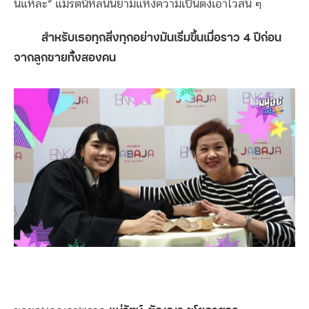
นี่แหละ” แม่รัตน์หล่นนิยามแห่งความเป็นติ่งเอาไว้สั้น ๆ
สำหรับเธอทุกสิ่งทุกอย่างมันเริ่มขึ้นเมื่อราว 4 ปีก่อน
จากลูกชายทั้งสองคน