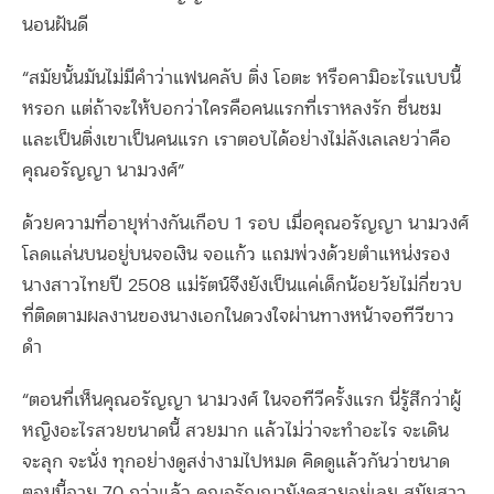
นอนฝันดี
“สมัยนั้นมันไม่มีคำว่าแฟนคลับ ติ่ง โอตะ หรือคามิอะไรแบบนี้
หรอก แต่ถ้าจะให้บอกว่าใครคือคนแรกที่เราหลงรัก ชื่นชม
และเป็นติ่งเขาเป็นคนแรก เราตอบได้อย่างไม่ลังเลเลยว่าคือ
คุณอรัญญา นามวงศ์”
ด้วยความที่อายุห่างกันเกือบ 1 รอบ เมื่อคุณอรัญญา นามวงศ์
โลดแล่นบนอยู่บนจอเงิน จอแก้ว แถมพ่วงด้วยตำแหน่งรอง
นางสาวไทยปี 2508 แม่รัตน์จึงยังเป็นแค่เด็กน้อยวัยไม่กี่ขวบ
ที่ติดตามผลงานของนางเอกในดวงใจผ่านทางหน้าจอทีวีขาว
ดำ
“ตอนที่เห็นคุณอรัญญา นามวงศ์ ในจอทีวีครั้งแรก นี่รู้สึกว่าผู้
หญิงอะไรสวยขนาดนี้ สวยมาก แล้วไม่ว่าจะทำอะไร จะเดิน
จะลุก จะนั่ง ทุกอย่างดูสง่างามไปหมด คิดดูแล้วกันว่าขนาด
ตอนนี้อายุ 70 กว่าแล้ว คุณอรัญญายังดูสวยอยู่เลย สมัยสาว