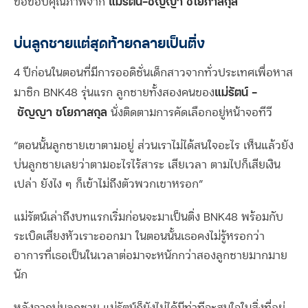
แม่รัตน์
–
ชัญญา ชโยภาสกุล
ขอขอบคุณภาพจาก
บ่นลูกชายแต่สุดท้ายกลายเป็นติ่ง
4 ปีก่อนในตอนที่มีการออดิชั่นเด็กสาวจากทั่วประเทศเพื่อหาส
แม่รัตน์
–
มาชิก BNK48 รุ่นแรก ลูกชายทั้งสองคนของ
ชัญญา ชโยภาสกุล
นั่งติดตามการคัดเลือกอยู่หน้าจอทีวี
“ตอนนั้นลูกชายเขาตามอยู่ ส่วนเราไม่ได้สนใจอะไร เห็นแล้วยัง
บ่นลูกชายเลยว่าตามอะไรไร้สาระ เสียเวลา ตามไปก็เสียเงิน
เปล่า ยังไง ๆ ก็เข้าไม่ถึงตัวพวกเขาหรอก”
แม่รัตน์เล่าถึงบทแรกเริ่มก่อนจะมาเป็นติ่ง BNK48 พร้อมกับ
ระเบิดเสียงหัวเราะออกมา ในตอนนั้นเธอคงไม่รู้หรอกว่า
อาการที่เธอเป็นในเวลาต่อมาจะหนักกว่าสองลูกชายมากมาย
นัก
หลังจากบ่นลูกชาย แม่รัตน์ก็ยังไม่ได้มีท่าทีจะสนใจในสิ่งที่อยู่