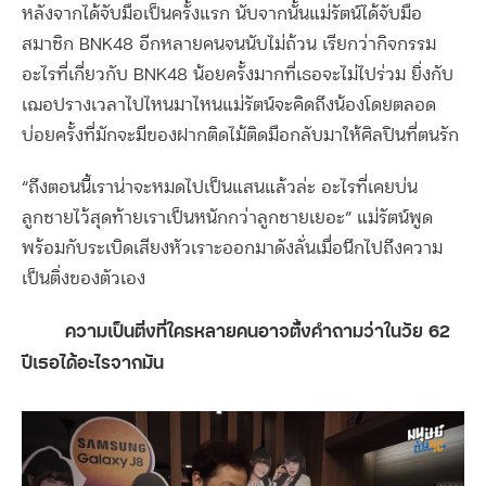
หลังจากได้จับมือเป็นครั้งแรก นับจากนั้นแม่รัตน์ได้จับมือ
สมาชิก BNK48 อีกหลายคนจนนับไม่ถ้วน เรียกว่ากิจกรรม
อะไรที่เกี่ยวกับ BNK48 น้อยครั้งมากที่เธอจะไม่ไปร่วม ยิ่งกับ
เฌอปรางเวลาไปไหนมาไหนแม่รัตน์จะคิดถึงน้องโดยตลอด
บ่อยครั้งที่มักจะมีของฝากติดไม้ติดมือกลับมาให้ศิลปินที่ตนรัก
“ถึงตอนนี้เราน่าจะหมดไปเป็นแสนแล้วล่ะ อะไรที่เคยบ่น
ลูกชายไว้สุดท้ายเราเป็นหนักกว่าลูกชายเยอะ” แม่รัตน์พูด
พร้อมกับระเบิดเสียงหัวเราะออกมาดังลั่นเมื่อนึกไปถึงความ
เป็นติ่งของตัวเอง
ความเป็นติ่งที่ใครหลายคนอาจตั้งคำถามว่าในวัย 62
ปีเธอได้อะไรจากมัน