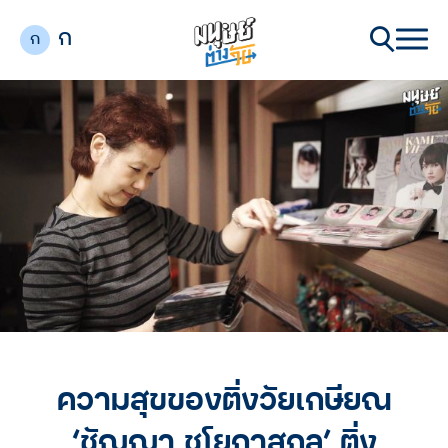
ก
ก
ความสุขของติ่งวัยเกษียณ
‘ชัญญา ชโยภาสกุล’ ติ่ง