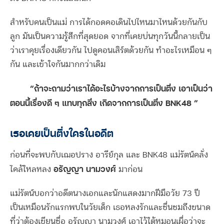
สำหรับคนเป็นแม่ การได้กอดคอเดินไปไหนมาไหนด้วยกันกับ
ลูก มันเป็นความรู้สึกที่สุดยอด จากที่เคยบ่นทุกวันนี้กลายเป็น
ว่าเราคุยเรื่องเดียวกัน ไปดูคอนเสิร์ตด้วยกัน ทำอะไรเหมือน ๆ
กัน และเข้าใจกันมากกว่าเดิม
“ถ้าจะถามว่าเราได้อะไรบ้างจากการเป็นติ่ง เอาเป็นว่า
ตอนนี้เรื่องดี ๆ แทบทุกสิ่ง เกิดจากการเป็นติ่ง
BNK48 ”
เธอเคยเป็นติ่งใครในอดีต
ก่อนที่จะพบกับเฌอปราง อารีย์กุล และ BNK48 แม่รัตน์คลั่ง
อรัญญา นามวงศ์
ไคล้ใหลหลง
มาก่อน
แม่รัตน์บอกว่าอดีตนางเอกและนักแสดงมากฝีมือวัย 73 ปี
เป็นเหมือนรักแรกพบในวัยเด็ก เธอหลงรักและชื่นชมถึงขนาด
ที่ว่าต้องเขียนชื่อ อรัญญา นามวงศ์ เอาไว้ใต้หมอนเผื่อว่าจะ