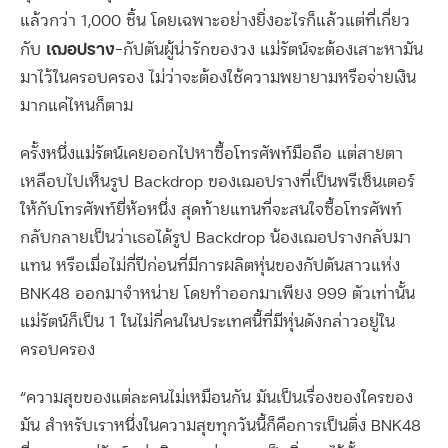
แล้วกว่า 1,000 ชิ้น โดยเฉพาะอย่างยิ่งอะไรก็แล้วแต่ที่เกี่ยว
เฌอปราง
กับ
-กัปตันผู้น่ารักของวง แม่รัตน์จะต้องเสาะหามัน
มาไว้ในครอบครอง ไม่ว่าจะต้องใช้ความพยายามหรือจ่ายเงิน
มากแค่ไหนก็ตาม
ครั้งหนึ่งแม่รัตน์เคยออกไปหาซื้อโทรศัพท์มือถือ แต่สายตา
เหลือบไปเห็นรูป Backdrop ของเฌอปรางที่เป็นพรีเซ็นเตอร์
ให้กับโทรศัพท์ยี่ห้อหนึ่ง สุดท้ายแทนที่จะสนใจซื้อโทรศัพท์
กลับกลายเป็นว่าเธอได้รูป Backdrop น้องเฌอปรางกลับมา
แทน หรือเมื่อไม่กี่ปีก่อนที่มีการผลิตหุ่นของกัปตันสาวแห่ง
BNK48 ออกมาจำหน่าย โดยทำออกมาเพียง 999 ตัวเท่านั้น
แม่รัตน์ก็เป็น 1 ในไม่กี่คนในประเทศนี้ที่มีหุ่นดังกล่าวอยู่ใน
ครอบครอง
“ความสุขของแต่ละคนไม่เหมือนกัน มันเป็นเรื่องของใครของ
มัน สำหรับเราหนึ่งในความสุขทุกวันนี้ก็คือการเป็นติ่ง BNK48