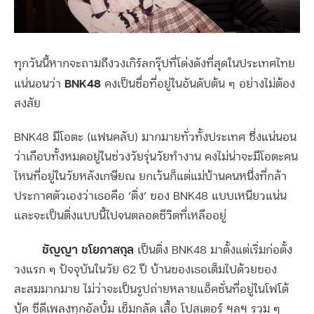
ทุกวันนี้หากจะถามถึงวงเกิร์ลกรุ๊ปที่โด่งดังที่สุดในประเทศไทย
BNK
48
แน่นอนว่า
คงเป็นชื่อที่อยู่ในอันดับต้น ๆ อย่างไม่ต้อง
สงสัย
BNK48 มีโอตะ (แฟนคลับ) มากมายทั่วทั้งประเทศ ซึ่งแน่นอน
ว่าเกือบทั้งหมดอยู่ในช่วงวัยรุ่นวัยทำงาน คงไม่น่าจะมีโอตะคน
ไหนที่อยู่ในวัยหลังเกษียณ ยกเว้นก็แต่แม่บ้านคนหนึ่งที่กล้า
ประกาศตัวเองว่าเธอคือ ‘ติ่ง’ ของ BNK48 แบบเหนียวแน่น
และจะเป็นติ่งแบบนี้ไปจนตลอดชีวิตที่เหลืออยู่
ชัญญา ชโยภาสกุล
เป็นติ่ง BNK48 มาตั้งแต่เริ่มก่อตั้ง
วงแรก ๆ ปัจจุบันในวัย 62 ปี บ้านของเธอเต็มไปด้วยของ
สะสมมากมาย ไม่ว่าจะเป็นรูปถ่ายหลายแอ็คชั่นที่อยู่ในโฟโต้
บุ้ค ซีดีเพลงทุกอัลบั้ม เข็มกลัด เสื้อ โปสเตอร์ ฯลฯ รวม ๆ