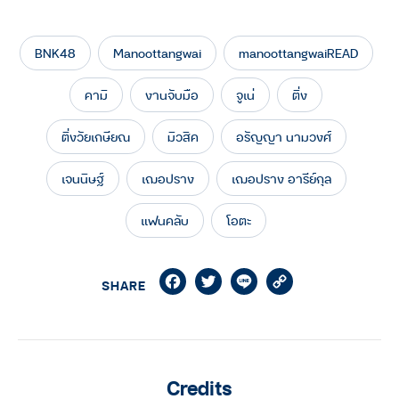
BNK48
Manoottangwai
manoottangwaiREAD
คามิ
งานจับมือ
จูเน่
ติ่ง
ติ่งวัยเกษียณ
มิวสิค
อรัญญา นามวงศ์
เจนนิษฐ์
เฌอปราง
เฌอปราง อารีย์กุล
แฟนคลับ
โอตะ
Facebook
Twitter
Line
Copy
SHARE
Link
Credits