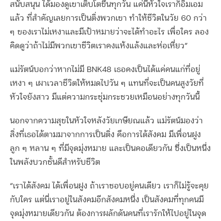
สนับสนุน ได้มองดูเขาเติบโตขึ้นทุกวัน แค่นี้หัวใจเราก็อิ่มเอม
แล้ว ที่สำคัญเลยการเป็นติ่งพวกเขา ทำให้ชีวิตในวัย 60 กว่า
ๆ ของเราไม่เหงาและมีเป้าหมายว่าจะได้ทำอะไร เพื่อใคร ลอง
คิดดูว่าถ้าไม่มีพวกเขาชีวิตเราคงแห้งแล้งและห่อเหี่ยว”
แม่รัตน์บอกว่าหากไม่มี BNK48 เธอคงเป็นได้แค่คนแก่ที่อยู่
เหงา ๆ เผาเวลาชีวิตให้หมดไปวัน ๆ แทนที่จะเป็นคนสูงวัยที่
หัวใจยังสาว มีแต่ความกระชุ่มกระชวยเหมือนอย่างทุกวันนี้
นอกจากความสุขในหัวใจหลังวัยเกษียณแล้ว แม่รัตน์มองว่า
สิ่งที่เธอได้ตามมาจากการเป็นติ่ง คือการได้สังคม มีเพื่อนฝูง
ลูก ๆ หลาน ๆ ที่มีจุดมุ่งหมาย และเป็นคอเดียวกัน ซึ่งเป็นหนึ่ง
ในพลังบวกชั้นดีสำหรับชีวิต
“เราได้สังคม ได้เพื่อนฝูง ถ้าเราชอบอยู่คนเดียว เราก็ไม่รู้จะคุย
กับใคร แต่นี่เราอยู่ในสังคมอีกสังคมหนึ่ง เป็นสังคมที่ทุกคนมี
จุดมุ่งหมายเดียวกัน ต้องการผลักดันคนที่เรารักให้ไปอยู่ในจุด