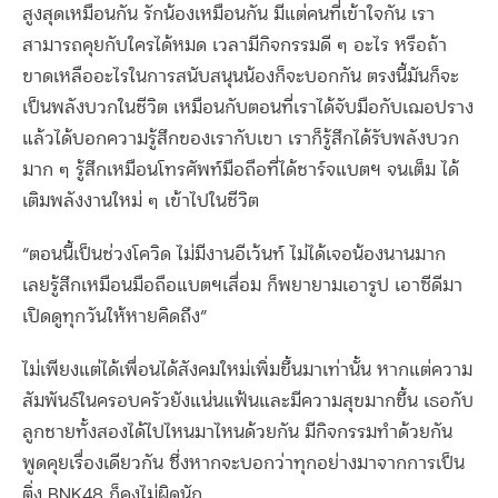
สูงสุดเหมือนกัน รักน้องเหมือนกัน มีแต่คนที่เข้าใจกัน เรา
สามารถคุยกับใครได้หมด เวลามีกิจกรรมดี ๆ อะไร หรือถ้า
ขาดเหลืออะไรในการสนับสนุนน้องก็จะบอกกัน ตรงนี้มันก็จะ
เป็นพลังบวกในชีวิต เหมือนกับตอนที่เราได้จับมือกับเฌอปราง
แล้วได้บอกความรู้สึกของเรากับเขา เราก็รู้สึกได้รับพลังบวก
มาก ๆ รู้สึกเหมือนโทรศัพท์มือถือที่ได้ชาร์จแบตฯ จนเต็ม ได้
เติมพลังงานใหม่ ๆ เข้าไปในชีวิต
“ตอนนี้เป็นช่วงโควิด ไม่มีงานอีเว้นท์ ไม่ได้เจอน้องนานมาก
เลยรู้สึกเหมือนมือถือแบตฯเสื่อม ก็พยายามเอารูป เอาซีดีมา
เปิดดูทุกวันให้หายคิดถึง”
ไม่เพียงแต่ได้เพื่อนได้สังคมใหม่เพิ่มขึ้นมาเท่านั้น หากแต่ความ
สัมพันธ์ในครอบครัวยังแน่นแฟ้นและมีความสุขมากขึ้น เธอกับ
ลูกชายทั้งสองได้ไปไหนมาไหนด้วยกัน มีกิจกรรมทำด้วยกัน
พูดคุยเรื่องเดียวกัน ซึ่งหากจะบอกว่าทุกอย่างมาจากการเป็น
ติ่ง BNK48 ก็คงไม่ผิดนัก