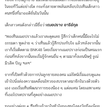
ในจอทีวีแต่อย่างใด กระทั่งสายตาพลันเหลือบไปเห็นเด็กสาว
คนหนึ่งที่มาออดิชั่นในวันนั้น
เฌอปราง อารีย์กุล
เด็กสาวคนดังกล่าวมีชื่อว่า
“พอเห็นเฌอปรางแล้วเราสะดุดเลย รู้สึกว่าเด็กคนนี้มีอะไรไม่
ธรรมดา พูดง่าย ๆ ว่าเห็นแล้วรู้สึกประทับใจ แล้วหลังจากนั้น
เราก็เริ่มติดตาม BNK48 โดยเริ่มจากเฌอปรางก่อนเป็นคนแรก
ก่อนที่หลังจากนั้นจะเริ่มรู้จักคนอื่น ๆ ตามมาทั้งเจนนิษฐ์ จูเน่
มิวสิค ปัญ ฯลฯ”
จากที่เปิดหัวด้วยการบ่นลูกชายสองคน แม่รัตน์เริ่มแอบดูและ
เข้าไปนั่งส่องความเคลื่อนไหวของบรรดาสมาชิกในวงด้วยตัว
เอง เธอเริ่มเห็นพัฒนาการของน้อง ๆ แต่ละคน โดยเฉพาะคน
ที่เธอโปรดปรานที่สุดอย่างเฌอปราง
ทุกอย่างค่อย ๆ ซึมซับเข้ามาในหัวใจของหญิงสูงวัยทีละน้อย