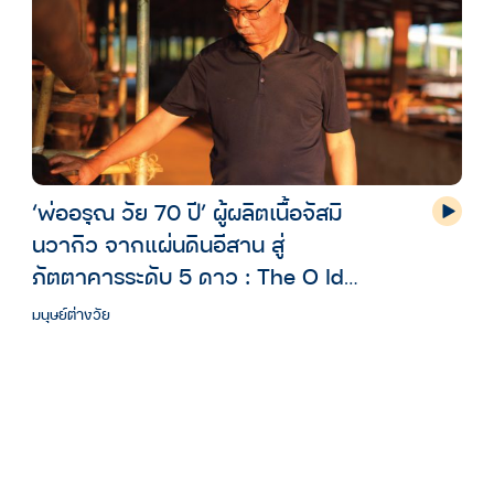
‘พ่ออรุณ วัย 70 ปี’ ผู้ผลิตเนื้อจัสมิ
นวากิว จากแผ่นดินอีสาน สู่
ภัตตาคารระดับ 5 ดาว : The O Idol
season 2
มนุษย์ต่างวัย