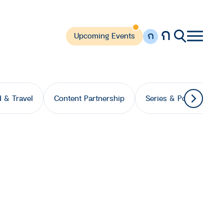
ก
ก
Upcoming Events
 & Travel
Content Partnership
Series & Podcast