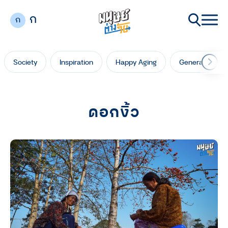
ก
ก
Society
Inspiration
Happy Aging
Generation Ga
ดอกงิ้ว