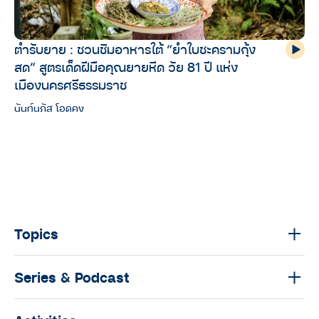
ตำรับยาย : ชวนชิมอาหารใต้ “ยำใบชะครามกุ้ง
สด” สูตรเด็ดฝีมือคุณยายหีด วัย 81 ปี แห่ง
เมืองนครศรีธรรมราช
นันท์นภัส โอดคง
Topics
Series & Podcast