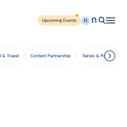
ก
ก
Upcoming Events
 & Travel
Content Partnership
Series & Podcast