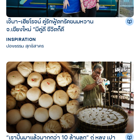
เจ๊นา-เฮียโรจน์ คู่รักฟู้ดทรัคขนมหวาน
จ.เชียงใหม่ “มีคู่ดี ชีวิตก็ดี
INSPIRATION
ปองธรรม สุทธิสาคร
“เราปั้นมาแล้วมากกว่า 10 ล้านลูก” กู่ หลง เปา