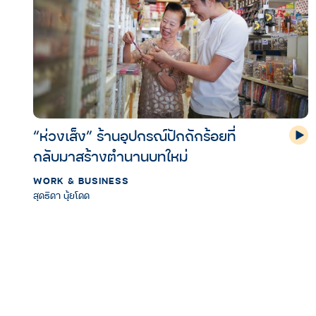
“ห่วงเส็ง” ร้านอุปกรณ์ปักถักร้อยที่
กลับมาสร้างตำนานบทใหม่
WORK & BUSINESS
สุดธิดา นุ้ยโดด