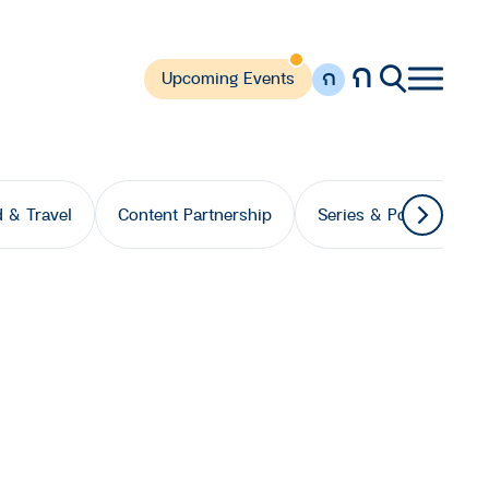
ก
ก
Upcoming Events
 & Travel
Content Partnership
Series & Podcast