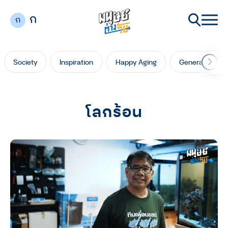
ก
ก
Society
Inspiration
Happy Aging
Generation Ga
โลกร้อน