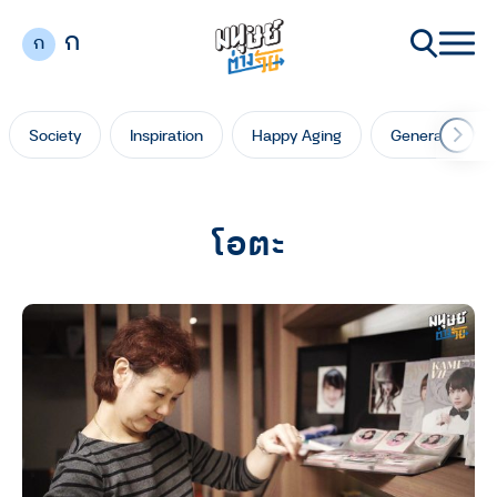
ก
ก
Society
Inspiration
Happy Aging
Generation Ga
โอตะ