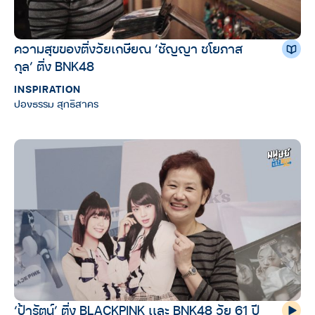
ความสุขของติ่งวัยเกษียณ ‘ชัญญา ชโยภาส
กุล’ ติ่ง BNK48
INSPIRATION
ปองธรรม สุทธิสาคร
‘ป้ารัตน์’ ติ่ง BLACKPINK เเละ BNK48 วัย 61 ปี