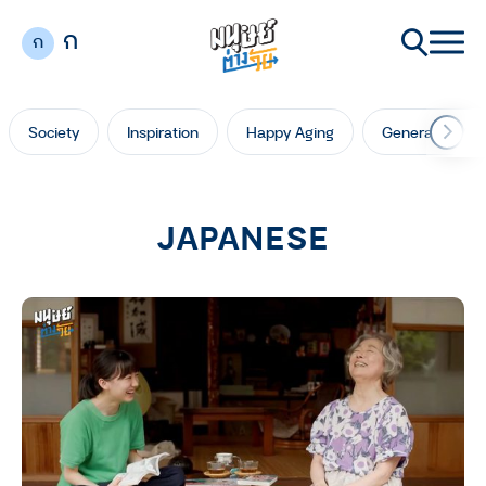
ก
ก
Society
Inspiration
Happy Aging
Generation Ga
JAPANESE