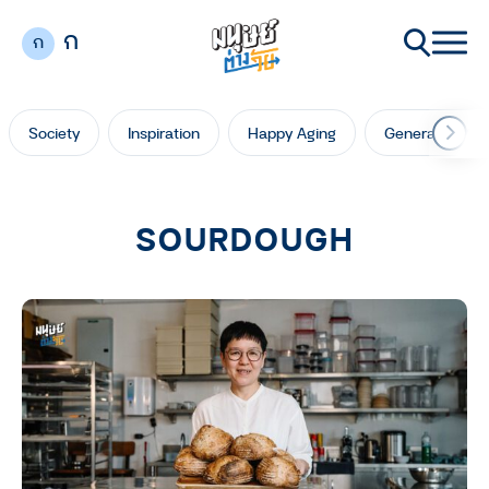
ก
ก
Society
Inspiration
Happy Aging
Generation Ga
SOURDOUGH