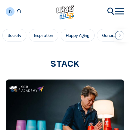
ก
ก
Society
Inspiration
Happy Aging
Generation Ga
STACK