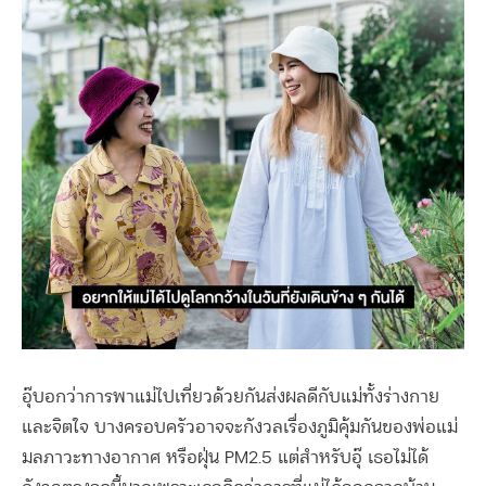
อุ๊บอกว่าการพาแม่ไปเที่ยวด้วยกันส่งผลดีกับแม่ทั้งร่างกาย
และจิตใจ บางครอบครัวอาจจะกังวลเรื่องภูมิคุ้มกันของพ่อแม่
มลภาวะทางอากาศ หรือฝุ่น PM2.5 แต่สำหรับอุ๊ เธอไม่ได้