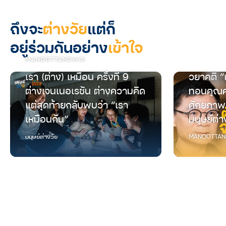
ถึงจะ
ต่างวัย
แต่ก็
อยู่ร่วมกันอย่าง
เข้าใจ
MANOOTTANGWAI
เรา (ต่าง) เหมือน ครั้งที่ 9
วยาคติ “
ต่างเจนเนอเรชัน ต่างความคิด
ทอนคุณค
แต่สุดท้ายกลับพบว่า “เรา
ศักยภาพ
เหมือนกัน”
มนุษย์ต่า
มนุษย์ต่างวัย
MANOOTTAN