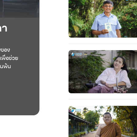
ดา
งของ
เพื่อช่วย
ื่นพ้น