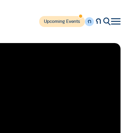
ก
ก
Upcoming Events