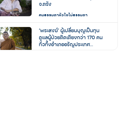
จ.ตรัง
คนธรรมดาหัวใจไม่ธรรมดา
‘พระสงฆ์’ ผู้เปลี่ยนบุญเป็นทุน
ดูแลผู้ป่วยติดเตียงกว่า 170 คน
ทั่วทั้งอำเภออรัญประเทศ
จังหวัดสระแก้ว
คนธรรมดาหัวใจไม่ธรรมดา
คนธรรมดาหัวใจไม่ธรรมดา :
Catster by Kingdomoftigers
โรงพยาบาลสนามแมว เพื่อดูแล
และหาบ้านให้น้องแมวที่เจ้าของ
คนธรรมดาหัวใจไม่ธรรมดา
ดูแลต่อไม่ไหวในวิกฤตโควิด
‘มะห์มุด’ อาสาทีมเส้นด้าย ใน
วิกฤตโควิด 19