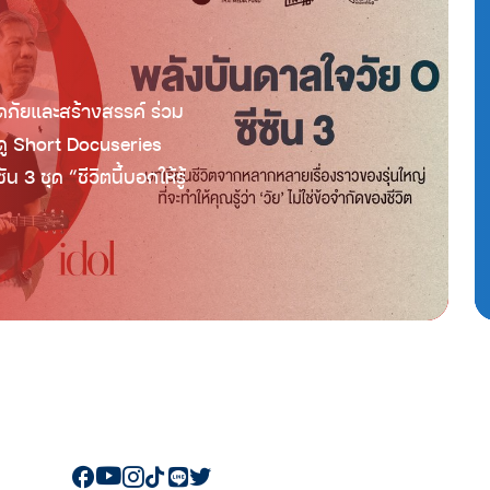
ภัยและสร้างสรรค์ ร่วม
ู
Short Docuseries
ซัน
3
ชุด
“
ชีวิตนี้บอกให้รู้