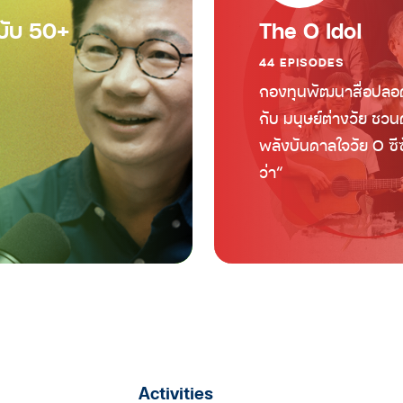
บับ 50+
The O Idol
44 EPISODES
กองทุนพัฒนาสื่อปลอด
กับ มนุษย์ต่างวัย ชวนด
พลังบันดาลใจวัย
O
ซี
ว่า
“
Activities