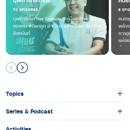
บุพการีที่เคารพ
คนธร
LIFE LONG INVESTING ลงทุนวิทยาฉบับ
50+
70 EPISODES
8 EPI
บุพการีที่เคารพ Season 3 คู่มือดูแลพ่อแม่
คนธรร
เงินเกษียณแบ่งสัดส่วนได้ เพื่อให้เงิน
ของคน #Genลูก ดำเนินรายการโดย ประสาน
พลังข
ทำงานแทนเรา | ลงทุนวิทยาฉบับ50+
อิงคนันท์
การอุท
SS2 EP.3
แห่งค
LIFE LONG INVESTING ลงทุนวิทยาฉบับ
ลำบา
50+
Topics
Series & Podcast
Activities