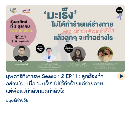
บุพการีที่เคารพ Season 2 EP.11 : ลูกต้องทำ
อย่างไร… เมื่อ ‘มะเร็ง’ ไม่ได้ทำร้ายแค่ร่ายกาย
แต่พ่อแม่กำลังหมดกำลังใจ
มนุษย์ต่างวัย