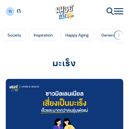
ก
ก
Society
Inspiration
Happy Aging
Generation Ga
มะเร็ง