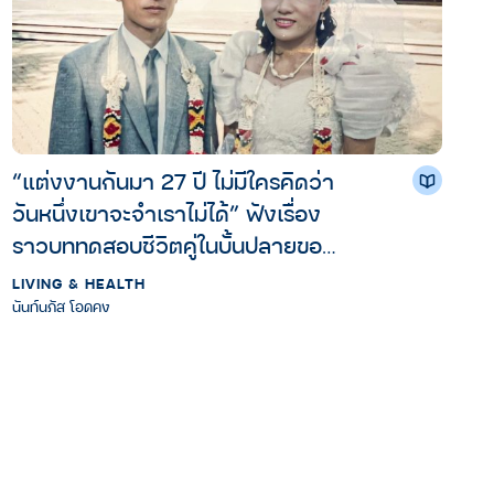
“แต่งงานกันมา 27 ปี ไม่มีใครคิดว่า
วันหนึ่งเขาจะจำเราไม่ได้” ฟังเรื่อง
ราวบททดสอบชีวิตคู่ในบั้นปลายของ
คู่รักนักเดินป่า วัย 60 ปี
LIVING & HEALTH
นันท์นภัส โอดคง