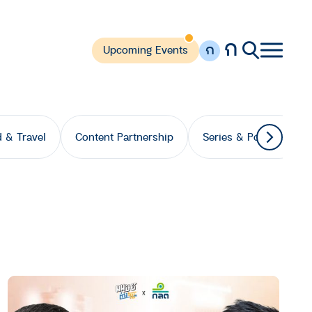
ก
ก
Upcoming Events
 & Travel
Content Partnership
Series & Podcast