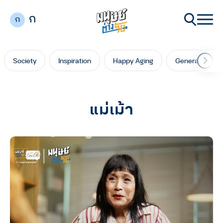
ก
ก
Society
Inspiration
Happy Aging
Generation Ga
แม่เม้า