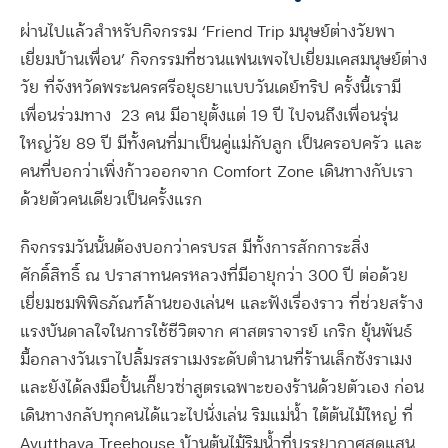
ผ่านไปแล้วสำหรับกิจกรรม ‘Friend Trip มนุษย์ต่างวัยพา
เยี่ยมบ้านเพื่อน’ กิจกรรมที่ชวนแฟนเพจไปเยี่ยมเคสมนุษย์ต่าง
วัย ที่จังหวัดพระนครศรีอยุธยาแบบวันเดย์ทริป ครั้งนี้เรามี
เพื่อนร่วมทาง 23 คน มีอายุตั้งแต่ 19 ปี ไปจนถึงเพื่อนรุ่น
ใหญ่วัย 89 ปี มีทั้งคนที่มาเป็นคู่แม่กับลูก เป็นครอบครัว และ
คนที่บอกว่าเพิ่งก้าวออกจาก Comfort Zone เดินทางกับเรา
ด้วยตัวคนเดียวเป็นครั้งแรก
กิจกรรมวันนั้นต้องบอกว่าครบรส มีทั้งการสักการะสิ่ง
ศักดิ์สิทธิ์ ณ ปราสาทนครหลวงที่มีอายุกว่า 300 ปี ต่อด้วย
เยี่ยมชมพิพิธภัณฑ์ล้านของเล่นฯ และฟังเรื่องราว ที่ช่วยสร้าง
แรงบันดาลใจในการใช้ชีวิตจาก ศาสตราจารย์ เกริก ยุ้นพันธ์
มื้อกลางวันเราไปลิ้มรสราเมงระดับตำนานที่ร้านเล็กซังราเมง
และยังได้ลงมือปั้นเกี๊ยวซ่าสูตรเฉพาะของร้านด้วยตัวเอง ก่อน
เดินทางกลับทุกคนได้แวะไปนั่งเล่น ริมแม่น้ำ ใต้ต้นไม้ใหญ่ ที่
Ayutthaya Treehouse บ้านต้นไม้ริมน้ำที่บรรยากาศสุดแสน