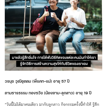
วรนุช วุฒิอุตดม (พี่แคท-แม่) อายุ 57 ปี
ตามธารธรรม ทองธวัข (น้องตาม-ลูกสาว) อายุ 19 ปี
“วันนี้ไม่ได้มาคนเดียว มากับลูกสาว กิจกรรมครั้งนี้ทำให้ รู้สึก