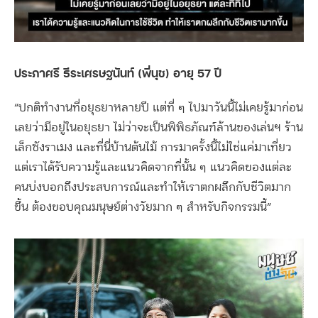
ประภาศรี ธีระเศรษฐนันท์ (พี่นุช) อายุ 57 ปี
“ปกติทำงานที่อยุธยาหลายปี แต่ที่ ๆ ไปมาวันนี้ไม่เคยรู้มาก่อน
เลยว่ามีอยู่ในอยุธยา ไม่ว่าจะเป็นพิพิธภัณฑ์ล้านของเล่นฯ ร้าน
เล็กซังราเมง และที่นี่บ้านต้นไม้ การมาครั้งนี้ไม่ใช่แค่มาเที่ยว
แต่เราได้รับความรู้และแนวคิดจากที่นั้น ๆ แนวคิดของแต่ละ
คนบ่งบอกถึงประสบการณ์และทำให้เราตกผลึกกับชีวิตมาก
ขึ้น ต้องขอบคุณมนุษย์ต่างวัยมาก ๆ สำหรับกิจกรรมนี้”