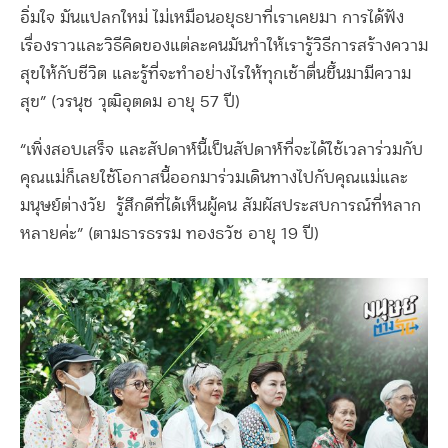
อิ่มใจ มันแปลกใหม่ ไม่เหมือนอยุธยาที่เราเคยมา การได้ฟัง
เรื่องราวและวิธีคิดของแต่ละคนมันทำให้เรารู้วิธีการสร้างความ
สุขให้กับชีวิต และรู้ที่จะทำอย่างไรให้ทุกเช้าตื่นขึ้นมามีความ
สุข” (วรนุช วุฒิอุตดม อายุ 57 ปี)
“เพิ่งสอบเสร็จ และสัปดาห์นี้เป็นสัปดาห์ที่จะได้ใช้เวลาร่วมกับ
คุณแม่ก็เลยใช้โอกาสนี้ออกมาร่วมเดินทางไปกับคุณแม่และ
มนุษย์ต่างวัย รู้สึกดีที่ได้เห็นผู้คน สัมผัสประสบการณ์ที่หลาก
หลายค่ะ” (ตามธารธรรม ทองธวัช อายุ 19 ปี)