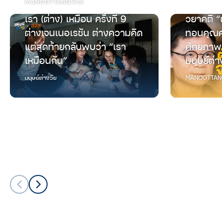
MANOOTTANGWAI
เรา (ต่าง) เหมือน ครั้งที่ 9
วยาคติ “
ต่างเจนเนอเรชัน ต่างความคิด
ทอนคุณค
แต่สุดท้ายกลับพบว่า “เรา
ศักยภาพ
เหมือนกัน”
มนุษย์ต่า
มนุษย์ต่างวัย
MANOOTTAN