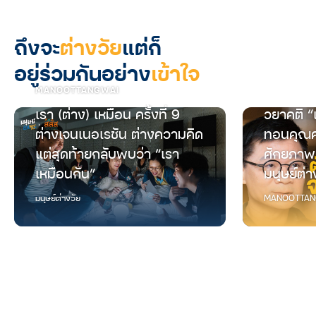
ถึงจะ
ต่างวัย
แต่ก็
อยู่ร่วมกันอย่าง
เข้าใจ
MANOOTTANGWAI
เรา (ต่าง) เหมือน ครั้งที่ 9
วยาคติ “
ต่างเจนเนอเรชัน ต่างความคิด
ทอนคุณค
แต่สุดท้ายกลับพบว่า “เรา
ศักยภาพ
เหมือนกัน”
มนุษย์ต่า
มนุษย์ต่างวัย
MANOOTTAN