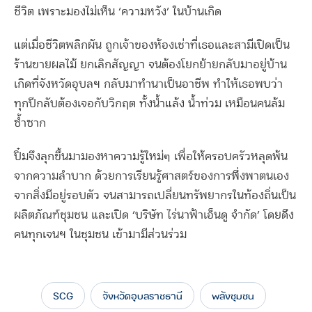
ชีวิต เพราะมองไม่เห็น ‘ความหวัง’ ในบ้านเกิด
แต่เมื่อชีวิตพลิกผัน ถูกเจ้าของห้องเช่าที่เธอและสามีเปิดเป็น
ร้านขายผลไม้ ยกเลิกสัญญา จนต้องโยกย้ายกลับมาอยู่บ้าน
เกิดที่จังหวัดอุบลฯ กลับมาทำนาเป็นอาชีพ ทำให้เธอพบว่า
ทุกปีกลับต้องเจอกับวิกฤต ทั้งน้ำแล้ง น้ำท่วม เหมือนคนล้ม
ซ้ำซาก
ปิ๋มจึงลุกขึ้นมามองหาความรู้ใหม่ๆ เพื่อให้ครอบครัวหลุดพ้น
จากความลำบาก ด้วยการเรียนรู้ศาสตร์ของการพึ่งพาตนเอง
จากสิ่งมีอยู่รอบตัว จนสามารถเปลี่ยนทรัพยากรในท้องถิ่นเป็น
ผลิตภัณฑ์ชุมชน และเปิด ‘บริษัท ไร่นาฟ้าเอ็นดู จำกัด’ โดยดึง
คนทุกเจนฯ ในชุมชน เข้ามามีส่วนร่วม
SCG
จังหวัดอุบลราชธานี
พลังชุมชน