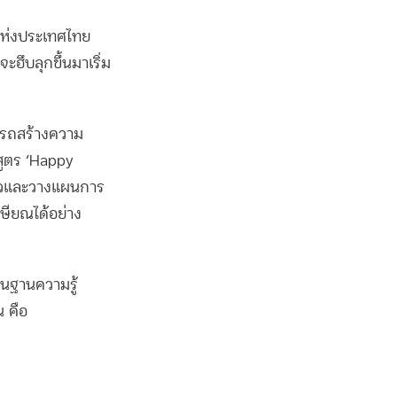
์แห่งประเทศไทย
ฮึบลุกขึ้นมาเริ่ม
มารถสร้างความ
กสูตร ‘Happy
มตัวและวางแผนการ
กษียณได้อย่าง
ื้นฐานความรู้
น คือ