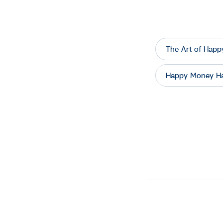
Line
Copy
Link
The Art of Happy
Happy Money H