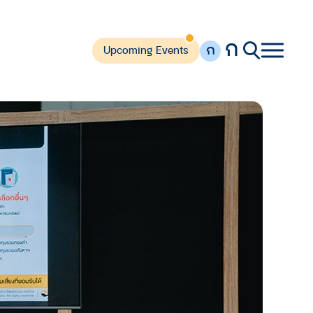
ก
ก
Upcoming Events