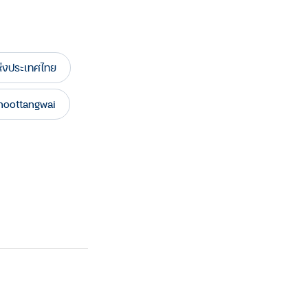
ห่งประเทศไทย
oottangwai