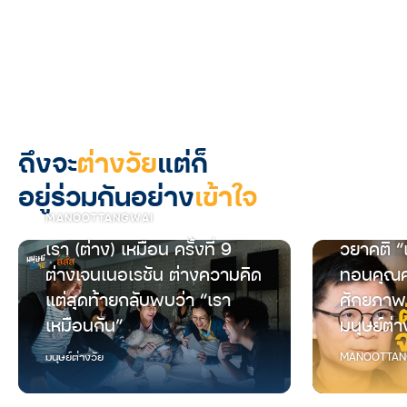
ถึงจะ
ต่างวัย
แต่ก็
อยู่ร่วมกันอย่าง
เข้าใจ
MANOOTTANGWAI
เรา (ต่าง) เหมือน ครั้งที่ 9
วยาคติ “
ต่างเจนเนอเรชัน ต่างความคิด
ทอนคุณค
แต่สุดท้ายกลับพบว่า “เรา
ศักยภาพ
เหมือนกัน”
มนุษย์ต่า
มนุษย์ต่างวัย
MANOOTTAN