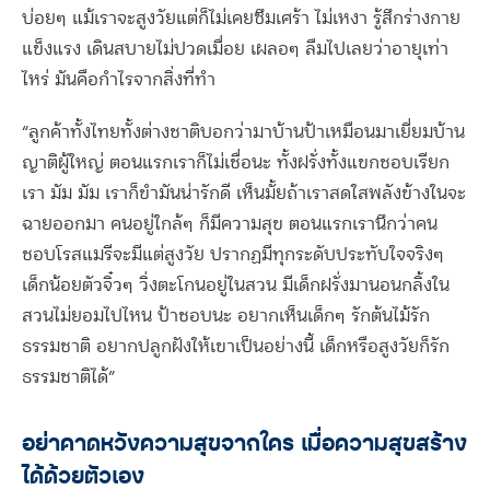
บ่อยๆ แม้เราจะสูงวัยแต่ก็ไม่เคยซึมเศร้า ไม่เหงา รู้สึกร่างกาย
แข็งแรง เดินสบายไม่ปวดเมื่อย เผลอๆ ลืมไปเลยว่าอายุเท่า
ไหร่ มันคือกำไรจากสิ่งที่ทำ
“ลูกค้าทั้งไทยทั้งต่างชาติบอกว่ามาบ้านป้าเหมือนมาเยี่ยมบ้าน
ญาติผู้ใหญ่ ตอนแรกเราก็ไม่เชื่อนะ ทั้งฝรั่งทั้งแขกชอบเรียก
เรา มัม มัม เราก็ขำมันน่ารักดี เห็นมั้ยถ้าเราสดใสพลังข้างในจะ
ฉายออกมา คนอยู่ใกล้ๆ ก็มีความสุข ตอนแรกเรานึกว่าคน
ชอบโรสแมรีจะมีแต่สูงวัย ปรากฏมีทุกระดับประทับใจจริงๆ
เด็กน้อยตัวจิ๋วๆ วิ่งตะโกนอยู่ในสวน มีเด็กฝรั่งมานอนกลิ้งใน
สวนไม่ยอมไปไหน ป้าชอบนะ อยากเห็นเด็กๆ รักต้นไม้รัก
ธรรมชาติ อยากปลูกฝังให้เขาเป็นอย่างนี้ เด็กหรือสูงวัยก็รัก
ธรรมชาติได้”
อย่าคาดหวังความสุขจากใคร เมื่อความสุขสร้าง
ได้ด้วยตัวเอง