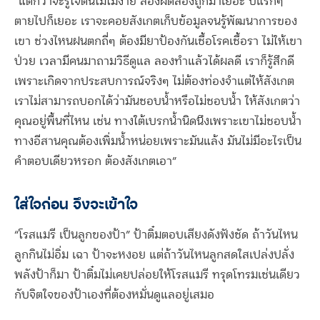
“แต่กว่าจะรู้ใจต้นไม้ไม่ง่าย ลองผิดลองถูกมาเยอะ ปีแรกๆ
ตายไปก็เยอะ เราจะคอยสังเกตเก็บข้อมูลจนรู้พัฒนาการของ
เขา ช่วงไหนฝนตกถี่ๆ ต้องมียาป้องกันเชื้อโรคเชื้อรา ไม่ให้เขา
ป่วย เวลามีคนมาถามวิธีดูแล ลองทำแล้วได้ผลดี เราก็รู้สึกดี
เพราะเกิดจากประสบการณ์จริงๆ ไม่ต้องท่องจำแต่ให้สังเกต
เราไม่สามารถบอกได้ว่ามันชอบน้ำหรือไม่ชอบน้ำ ให้สังเกตว่า
คุณอยู่พื้นที่ไหน เช่น ทางใต้เบรกน้ำนิดนึงเพราะเขาไม่ชอบน้ำ
ทางอีสานคุณต้องเพิ่มน้ำหน่อยเพราะมันแล้ง มันไม่มีอะไรเป็น
คำตอบเดียวหรอก ต้องสังเกตเอา”
ใส่ใจก่อน จึงจะเข้าใจ
“โรสแมรี เป็นลูกของป้า” ป้าติ๋มตอบเสียงดังฟังชัด ถ้าวันไหน
ลูกกินไม่อิ่ม เฉา ป้าจะหงอย แต่ถ้าวันไหนลูกสดใสเปล่งปลั่ง
พลังป้าก็มา ป้าติ๋มไม่เคยปล่อยให้โรสแมรี ทรุดโทรมเช่นเดียว
กับจิตใจของป้าเองที่ต้องหมั่นดูแลอยู่เสมอ