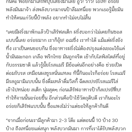
กินค่ะ พอยกมาเสิร์ฟปุ๊บเสียงมาเลย อู้ว! ว้าว! โอโห! อร่อย
พลังมันมาจ้า ส่งพลังบวกมาจนป้าลืมเหนื่อย พวกเธอรู้มั้ยมัน
ทำให้คนแก่วัยนี้บ้าพลัง อยากทำไม่จบไม่สิ้น
“เคยมีฝรั่งมาพักแล้วป้าเสิร์ฟสเต็ก ฝรั่งบอกว่าไม่เคยกินซอส
แบบนี้เลย อร่อยมาก เราก็อุ้ย! อเมซิ่ง เราทำได้ แม้แต่ฝรั่งยัง
ทึ่ง เราเป็นคนชอบกิน ยิ่งอาหารฝรั่งไม่ต้องปรุงแต่งเยอะใช้แค่
น้ำมันมะกอก เกลือ พริกไทย มันถูกจริต เข้ากับไลฟ์สไตล์ที่อยู่
กับธรรมชาติ แล้วรู้มั้ยโรสแมรี มีข้อเด่นอีกอย่างคือ ช่วยเปิด
ต่อมรับรส เหมือนผงชูรสนั่นแหละ ทีนี้กินอะไรก็อร่อย โรสแมรี
มีรสอูมามิแบบนั้น ยิ่งดื่มเหล้าดื่มวิสกี้ ฉีดสเปรย์โรสแมรีใส่
เข้าไปหน่อย สเต็ก นุ่มสุดๆ ก่อนเสิร์ฟอาหารป้าก็สเปรย์ฟึ่บ!
ทำให้จานนั้นอร่อยขึ้น อีกส่วนคือป้าใช้วัตถุดิบดี เรากินอะไร
อร่อยก็เสิร์ฟแบบนั้น ซื้อแพงไม่ว่าแต่ขอให้ลูกค้ากินดี
“จากเมื่อก่อนเรามีลูกค้ามา 2-3 โต๊ะ แต่ตอนนี้ 10 บ้าง 30
บ้าง ถึงเหนื่อยแต่สนุก พลังบวกมันมา การที่เราได้รับพลังบวก