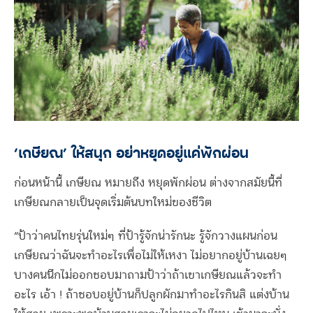
‘เกษียณ’ ให้สนุก อย่าหยุดอยู่แค่พักผ่อน
ก่อนหน้านี้ เกษียณ หมายถึง หยุดพักผ่อน ต่างจากสมัยนี้ที่
เกษียณกลายเป็นจุดเริ่มต้นบทใหม่ของชีวิต
“ป้าว่าคนไทยรุ่นใหม่ๆ ที่ป้ารู้จักน่ารักนะ รู้จักวางแผนก่อน
เกษียณว่าฉันจะทำอะไรเพื่อไม่ให้เหงา ไม่อยากอยู่บ้านเฉยๆ
บางคนนึกไม่ออกชอบมาถามป้าว่าถ้าเขาเกษียณแล้วจะทำ
อะไร เอ้า ! ถ้าชอบอยู่บ้านก็ปลูกผักมาทำอะไรกินสิ แต่งบ้าน