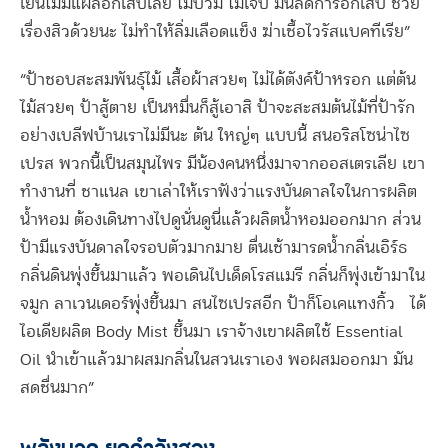
เย็นไม่มีแผลอักเสบเลย ไม่บวม ไม่เจ็บ มันลดการอักเสบ ช่วย
เรื่องสิวด้วยนะ ไม่ทำให้ลิ่มเลือดแข็ง ฆ่าเชื้อไวรัสแบคทีเรีย”
“ป้าชอบสะสมพันธุ์ไม้ เสื้อผ้าสวยๆ ไม่ได้ตังค์ป้าหรอก แต่ต้น
ไม้สวยๆ ป้าสู้ตาย เป็นหมื่นก็สู้เอาสิ ป้าจะสะสมต้นไม้ที่ป้ารัก
อย่างเบลีฟบ้านเราไม่มีนะ ต้น ใหญ่ๆ แบบนี้ สนอริสโซน่าไซ
เปรส พวกนี้เป็นสมุนไพร มีน้องคนหนึ่งมาจากออสเตรเลีย เขา
ทำงานที่ ชาแนล เขาเล่าให้เราฟังว่าแรงบันดาลใจในการผลิต
น้ำหอม ต้องเดินทางไปดูนั่นดูนี่แล้วผลิตน้ำหอมออกมาก ส่วน
ป้ามีแรงบันดาลใจรอบตัวมากมาย ตื่นเช้ามารดน้ำกลิ่นเอิร์ธ
กลิ่นดินพุ่งขึ้นมาแล้ว พอเดินไปเด็ดโรสแมรี กลิ่นก็พุ่งเข้ามาใน
จมูก ลาเวนเดอร์พุ่งขึ้นมา สนไซเปรสอีก ป้าก็โอเคแทงกิ้ว ได้
ไอเดียผลิต Body Mist ขึ้นมา เราจ้างเขาผลิตใช้ Essential
Oil นำเข้าแล้วมาผสมกลิ่นในสวนเราเอง พอผสมออกมา มัน
สดชื่นมาก”
พลังบวก ยกกำลังสอง