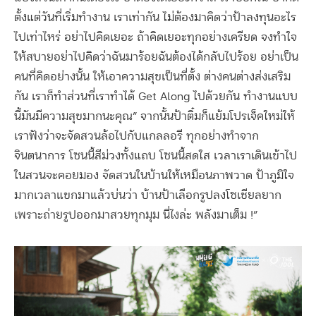
ตั้งแต่วันที่เริ่มทำงาน เราเท่ากัน ไม่ต้องมาคิดว่าป้าลงทุนอะไร
ไปเท่าไหร่ อย่าไปคิดเยอะ ถ้าคิดเยอะทุกอย่างเครียด จงทำใจ
ให้สบายอย่าไปคิดว่าฉันมาร้อยฉันต้องได้กลับไปร้อย อย่าเป็น
คนที่คิดอย่างนั้น ให้เอาความสุขเป็นที่ตั้ง ต่างคนต่างส่งเสริม
กัน เราก็ทำส่วนที่เราทำได้ Get Along ไปด้วยกัน ทำงานแบบ
นี้มันมีความสุขมากนะคุณ” จากนั้นป้าติ๋มก็แย้มโปรเจ็คใหม่ให้
เราฟังว่าจะจัดสวนล้อไปกับแกลลอรี ทุกอย่างทำจาก
จินตนาการ โซนนี้สีม่วงทั้งแถบ โซนนี้สดใส เวลาเราเดินเข้าไป
ในสวนจะคอยมอง จัดสวนในบ้านให้เหมือนภาพวาด ป้าภูมิใจ
มากเวลาแขกมาแล้วบ่นว่า บ้านป้าเลือกรูปลงโซเชียลยาก
เพราะถ่ายรูปออกมาสวยทุกมุม นี่ไงล่ะ พลังมาเต็ม !”