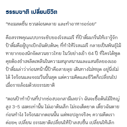
ธรรมชาติ เปลี่ยนชีวิต
“หอมสดชื่น ชวนผ่อนคลาย และทำอาหารอร่อย”
คือสรรพคุณแบบกระชับของโรสแมรี ที่ป้าติ๋มเกริ่นให้เรารู้จัก
ป้าติ๋มคือผู้บุกเบิกอันดับต้นๆ ที่ทำให้โรสแมรี กลายเป็นพันธุ์ไม้
หายากของนักจัดสวนชาวไทย ในวัยย่างเข้า 64 ปี ที่ใครได้พูด
คุยต้องขำเพลิดเพลินในความสนุกสนานและแสนชิลของเธอ
ป้าติ๋มเล่าว่าก่อนหน้านี้ป้าคือสายลุย เดินทางไม่หยุด อยู่นิ่งไม่
ได้ ใจร้อนและจอมวีนขั้นสุด แต่ความคิดและชีวิตก็เปลี่ยนไป
เมื่อรายล้อมด้วยธรรมชาติ
“ตอนป้าทำบ้านที่ปากช่องบอกสามีเลยว่า ฉันจะซื้อต้นไม้ใหญ่
สูง 3-5 เมตรเท่านั้น ไม่เอาต้นเล็ก ไม่รอเด็ดขาด เดี๋ยวฉันตาย
ก่อนทำไง ใจร้อนมากตอนนั้น แต่พอปลูกจริงๆ ความคิดเรา
ค่อยๆ เปลี่ยน ธรรมชาติเปลี่ยนให้ป้าสงบขึ้น เปลี่ยนให้เลิก