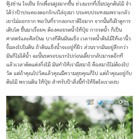
ฟุ้งซ่าน ใจเย็น รักเพื่อนฝูงมากขึ้น ช่วงแรกที่เริ่มปลูกต้นไม้ จำ
ได้ว่าป้าประคองดอกรักเร่ใส่ถุงมา ประคบประหงมเพราะกลัว
เขาไม่ออกราก พอวันที่รากงอกเราดีใจมาก จากนั้นก็เฝ้าดูการ
เติบโต ขึ้นมาเรื่อยๆ ต้องคอยรดน้ำให้ปุ๋ย การรดน้ำ ก็เป็น
ศาสตร์และศิลป์นะ บางทีดินมันแข็ง เวลารดน้ำต้นไม้ให้เอานิ้ว
จิ้มลงไปในดิน ถ้าดินแข็งน้ำจะอยู่ที่ผิว ส่วนรากมันอยู่ลึกกว่า
มันก็ไม่ได้น้ำ ฉะนั้นรดรอบแรกไปก่อนเดี๋ยวกลับมารดอีกที
แล้วเวลาตัดแต่งกิ่งไม้ มันทำให้เรามีสมาธิ คือสมาธิไม่ต้องไป
วัด แต่ถ้าคุณไปวัดแล้วคุณมีความสุขคุณก็ไป แต่ถ้าคุณอยู่กับ
ต้นไม้ พรวนดิน ให้ปุ๋ย สำหรับป้าสิ่งนี้ทำให้จิตใจเราสงบ