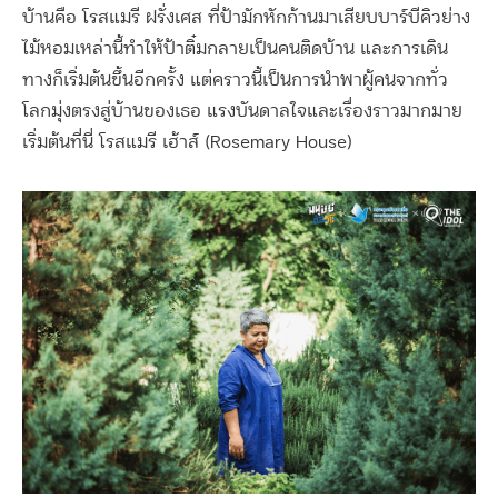
บ้านคือ โรสแมรี ฝรั่งเศส ที่ป้ามักหักก้านมาเสียบบาร์บีคิวย่าง
ไม้หอมเหล่านี้ทำให้ป้าติ๋มกลายเป็นคนติดบ้าน และการเดิน
ทางก็เริ่มต้นขึ้นอีกครั้ง แต่คราวนี้เป็นการนำพาผู้คนจากทั่ว
โลกมุ่งตรงสู่บ้านของเธอ แรงบันดาลใจและเรื่องราวมากมาย
เริ่มต้นที่นี่ โรสแมรี เฮ้าส์ (Rosemary House)