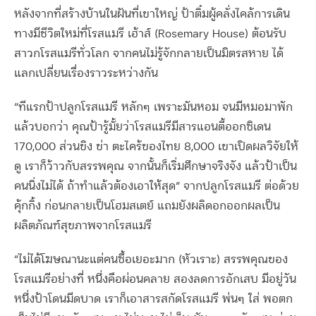
หลังจากที่สร้างบ้านในฝันที่เขาใหญ่ ป้าติ๋มผู้คลั่งไคล้การเดิน
ทางมีชีวิตใหม่ที่โรสแมรี เฮ้าส์ (Rosemary House) ต้อนรับ
สาวกโรสแมรีทั่วโลก จากคนไม่รู้จักกลายเป็นมิตรสหาย ได้
แลกเปลี่ยนเรื่องราวระหว่างกัน
“ทีแรกป้าปลูกโรสแมรี หลักๆ เพราะมันหอม จนมีหมอมาพัก
แล้วบอกว่า คุณป้ารู้มั้ยว่าโรสแมรีมีสารแอนตี้ออกซิเดน
170,000 ส่วนขิง ข่า ตะไคร้ของไทย 8,000 เขาเปิดผลวิจัยให้
ดู เราก็ว้าวกับสรรพคุณ จากนั้นก็เริ่มศึกษาจริงจัง แล้วป้าเป็น
คนนิ่งไม่ได้ ถ้าทำแล้วต้องเอาให้สุด” จากปลูกโรสแมรี ต่อด้วย
คุ้กกิ้ง ก่อนกลายเป็นโฮมสเตย์ แถมยังผลิดอกออกผลเป็น
ผลิตภัณฑ์สุขภาพจากโรสแมรี
“ไม่ได้โฆษณานะแต่คนซื้อเยอะมาก (หัวเราะ) สรรพคุณของ
โรสแมรีอย่างที่ หนึ่งคือผ่อนคลาย สองลดการอักเสบ มีอยู่วัน
หนึ่งป้าโดนมีดบาด เราก็เอาสารสกัดโรสแมรี พ่นๆ ใส่ พอตก