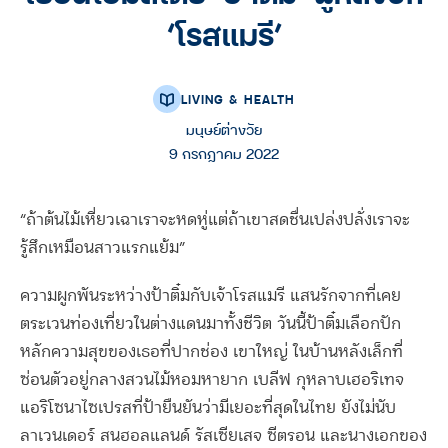
‘โรสแมรี’
LIVING & HEALTH
มนุษย์ต่างวัย
9 กรกฎาคม 2022
“ถ้าต้นไม้เหี่ยวเฉาเราจะหดหู่แต่ถ้าเขาสดชื่นเปล่งปลั่งเราจะ
รู้สึกเหมือนสาวแรกแย้ม”
ความผูกพันระหว่างป้าติ๋มกับเจ้าโรสแมรี แสนรักจากที่เคย
ตระเวนท่องเที่ยวในต่างแดนมาทั้งชีวิต วันนี้ป้าติ๋มเลือกปัก
หลักความสุขของเธอที่ปากช่อง เขาใหญ่ ในบ้านหลังเล็กที่
ซ่อนตัวอยู่กลางสวนไม้หอมหายาก เบลีฟ กุหลาบเฮอริเทจ
แอริโซนาไซเปรสที่ป้ายืนยันว่ามีเยอะที่สุดในไทย ยังไม่นับ
ลาเวนเดอร์ สนฮอลแลนด์ รัสเซียเสจ ซีตรอน และนางเอกของ