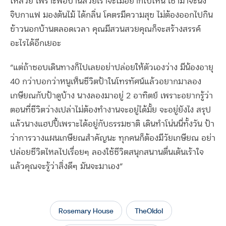
ให้สวย เพราะพอบ้านสวยเราจะไม่อยากไปไหน เช้ามาจะนั่ง
จิบกาแฟ มองต้นไม้ ได้กลิ่น โคตรมีความสุข ไม่ต้องออกไปกิน
ข้าวนอกบ้านตลอดเวลา คุณมีสวนสวยคุณก็จะสร้างสรรค์
อะไรได้อีกเยอะ
“แต่ถ้าชอบเดินทางก็ไปเลยอย่าปล่อยให้ตัวเองว่าง มีน้องอายุ
40 กว่าบอกว่าหนูเห็นชีวิตป้าในโทรทัศน์แล้วอยากมาลอง
เกษียณกับป้าดูบ้าง นางลองมาอยู่ 2 อาทิตย์ เพราะอยากรู้ว่า
ตอนที่ชีวิตว่างเปล่าไม่ต้องทำงานจะอยู่ได้มั้ย จะอยู่ยังไง สรุป
แล้วนางแฮปปี้เพราะได้อยู่กับธรรมชาติ เดินทำโน่นนี่ทั้งวัน ป้า
ว่าการวางแผนเกษียณสำคัญนะ ทุกคนก็ต้องมีวัยเกษียณ อย่า
ปล่อยชีวิตไหลไปเรื่อยๆ ลองใช้ชีวิตสนุกสนานตื่นเต้นเร้าใจ
แล้วคุณจะรู้ว่าสิ่งดีๆ มันจะมาเอง”
Rosemary House
TheOIdol