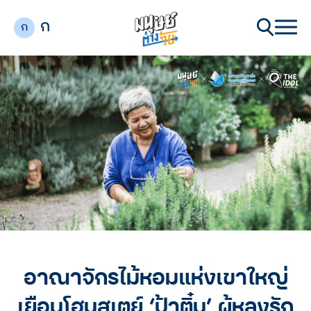
ก
ก
อาณาจักรไม้หอมแห่งเขาใหญ่
เยือนโฮมสเตย์ ‘ป้าติ๋ม’ ผู้หลงรัก