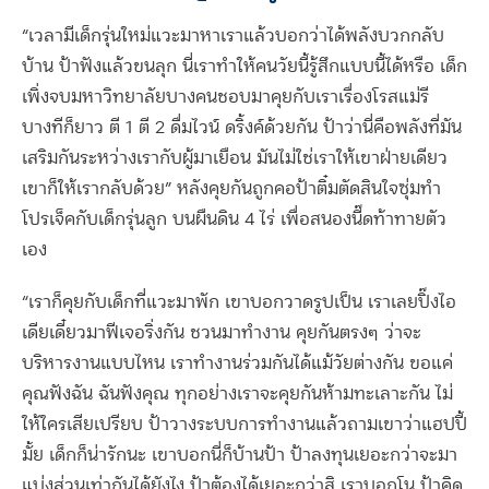
“เวลามีเด็กรุ่นใหม่แวะมาหาเราแล้วบอกว่าได้พลังบวกกลับ
บ้าน ป้าฟังแล้วขนลุก นี่เราทำให้คนวัยนี้รู้สึกแบบนี้ได้หรือ เด็ก
เพิ่งจบมหาวิทยาลัยบางคนชอบมาคุยกับเราเรื่องโรสแม่รี
บางทีก็ยาว ตี 1 ตี 2 ดื่มไวน์ ดริ้งค์ด้วยกัน ป้าว่านี่คือพลังที่มัน
เสริมกันระหว่างเรากับผู้มาเยือน มันไม่ใช่เราให้เขาฝ่ายเดียว
เขาก็ให้เรากลับด้วย” หลังคุยกันถูกคอป้าติ๋มตัดสินใจซุ่มทำ
โปรเจ็คกับเด็กรุ่นลูก บนผืนดิน 4 ไร่ เพื่อสนองนี๊ดท้าทายตัว
เอง
“เราก็คุยกับเด็กที่แวะมาพัก เขาบอกวาดรูปเป็น เราเลยปิ๊งไอ
เดียเดี๋ยวมาฟีเจอริ่งกัน ชวนมาทำงาน คุยกันตรงๆ ว่าจะ
บริหารงานแบบไหน เราทำงานร่วมกันได้แม้วัยต่างกัน ขอแค่
คุณฟังฉัน ฉันฟังคุณ ทุกอย่างเราจะคุยกันห้ามทะเลาะกัน ไม่
ให้ใครเสียเปรียบ ป้าวางระบบการทำงานแล้วถามเขาว่าแฮปปี้
มั้ย เด็กก็น่ารักนะ เขาบอกนี่ก็บ้านป้า ป้าลงทุนเยอะกว่าจะมา
แบ่งส่วนเท่ากันได้ยังไง ป้าต้องได้เยอะกว่าสิ เราบอกโน ป้าคิด