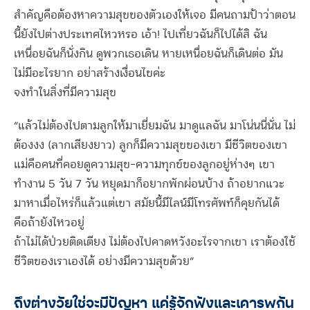
สำคัญคือต้องหาความสุขของตัวเองให้เจอ มีคนถามป้าว่าตอน
นี้ยังไปต่างประเทศไหวหรอ เอ้า! ไปเที่ยวฉันก็ไปได้สิ ฉัน
เหนื่อยฉันก็นั่งกิน ดูพวกเธอเดิน หายเหนื่อยฉันก็เดินต่อ มัน
ไม่มีอะไรยาก อย่าสร้างเงื่อนไขค่ะ
จงทำในสิ่งที่มีความสุข
“แล้วไม่ต้องไปตามลูกให้มาเยี่ยมฉัน มาดูแลฉัน มาโน่นนี่นั่น ไม่
ต้องงง (ลากเสียงยาว) ลูกก็มีความสุขของเขา มีชีวิตของเขา
แม่คือคนที่คอยดูความสุข-ความทุกข์ของลูกอยู่ห่างๆ เขา
ทำงาน 5 วัน 7 วัน หยุดมาก็อยากพักผ่อนบ้าง ถ้าอยากแวะ
มาหาเมื่อไหร่ก็แล้วแต่เขา สมัยนี้มีไลน์มีโทรศัพท์ก็คุยกันได้
คือถ้ายังไหวอยู่
ถ้าไม่ได้ป่วยติดเตียง ไม่ต้องไปคาดหวังอะไรจากเขา เราต้องใช้
ชีวิตของเราเองได้ อย่างมีความสุขด้วย”
ถึงต่างวัยใช่จะมีปัญหา แค่รู้จักฟังและเคารพกัน