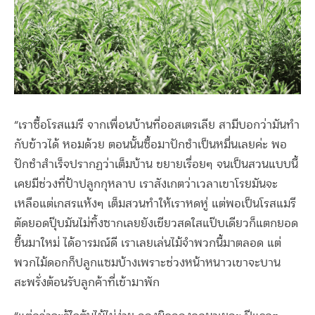
“เราซื้อโรสแมรี จากเพื่อนบ้านที่ออสเตรเลีย สามีบอกว่ามันทำ
กับข้าวได้ หอมด้วย ตอนนั้นซื้อมาปักชำเป็นหมื่นเลยค่ะ พอ
ปักชำสำเร็จปรากฏว่าเต็มบ้าน ขยายเรื่อยๆ จนเป็นสวนแบบนี้
เคยมีช่วงที่ป้าปลูกกุหลาบ เราสังเกตว่าเวลาเขาโรยมันจะ
เหลือแต่เกสรแห้งๆ เต็มสวนทำให้เราหดหู่ แต่พอเป็นโรสแมรี
ตัดยอดปุ๊บมันไม่ทิ้งซากเลยยังเขียวสดใสแป๊บเดียวก็แตกยอด
ขึ้นมาใหม่ ได้อารมณ์ดี เราเลยเล่นไม้จำพวกนี้มาตลอด แต่
พวกไม้ดอกก็ปลูกแซมบ้างเพราะช่วงหน้าหนาวเขาจะบาน
สะพรั่งต้อนรับลูกค้าที่เข้ามาพัก