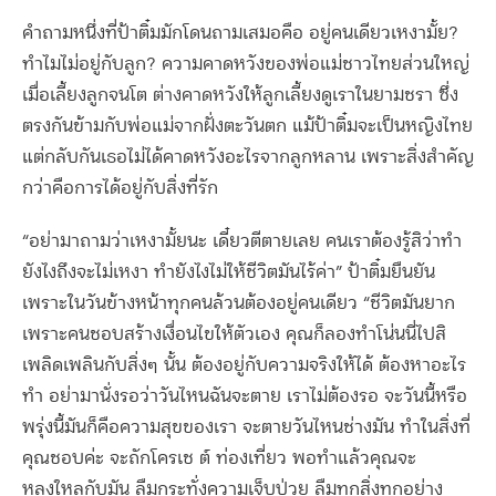
คำถามหนึ่งที่ป้าติ๋มมักโดนถามเสมอคือ อยู่คนเดียวเหงามั้ย?
ทำไมไม่อยู่กับลูก? ความคาดหวังของพ่อแม่ชาวไทยส่วนใหญ่
เมื่อเลี้ยงลูกจนโต ต่างคาดหวังให้ลูกเลี้ยงดูเราในยามชรา ซึ่ง
ตรงกันข้ามกับพ่อแม่จากฝั่งตะวันตก แม้ป้าติ๋มจะเป็นหญิงไทย
แต่กลับกันเธอไม่ได้คาดหวังอะไรจากลูกหลาน เพราะสิ่งสำคัญ
กว่าคือการได้อยู่กับสิ่งที่รัก
“อย่ามาถามว่าเหงามั้ยนะ เดี๋ยวตีตายเลย คนเราต้องรู้สิว่าทำ
ยังไงถึงจะไม่เหงา ทำยังไงไม่ให้ชีวิตมันไร้ค่า” ป้าติ๋มยืนยัน
เพราะในวันข้างหน้าทุกคนล้วนต้องอยู่คนเดียว “ชีวิตมันยาก
เพราะคนชอบสร้างเงื่อนไขให้ตัวเอง คุณก็ลองทำโน่นนี่ไปสิ
เพลิดเพลินกับสิ่งๆ นั้น ต้องอยู่กับความจริงให้ได้ ต้องหาอะไร
ทำ อย่ามานั่งรอว่าวันไหนฉันจะตาย เราไม่ต้องรอ จะวันนี้หรือ
พรุ่งนี้มันก็คือความสุขของเรา จะตายวันไหนช่างมัน ทำในสิ่งที่
คุณชอบค่ะ จะถักโครเช ต์ ท่องเที่ยว พอทำแล้วคุณจะ
หลงใหลกับมัน ลืมกระทั่งความเจ็บป่วย ลืมทุกสิ่งทุกอย่าง