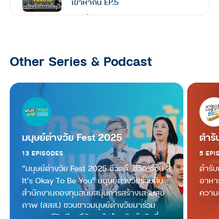
เข้าหากัน EP.5
หันหูเข้าหากัน
Other Series & Podcast
มนุษย์ต่างวัย Fest 2025
ตำรั
13 EPISODES
5 EPI
“มนุษย์ต่างวัย Fest 2025 ชีวิตดี…ชีวิต ซีซัน 2
ตำรับ
It’s Okay To Be You” มนุษย์ต่างวัยร่วมกับ
อาหาร
สำนักงานกองทุนสนับสนุนการสร้างเสริมสุข
ความอ
ภาพ (สสส.) ชวนชาวมนุษย์ต่างวัยมาร่วม
ออกแบบชีวิตดี ๆ ชีซัน 2 ไปด้วยกัน ในวันที่