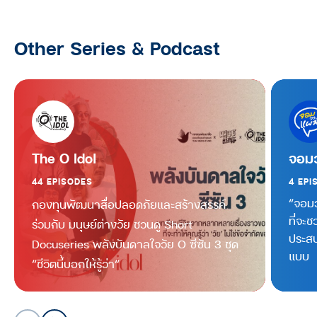
Other Series & Podcast
The O Idol
จอม
44 EPISODES
4 EPI
“จอมว
กองทุนพัฒนาสื่อปลอดภัยและสร้างสรรค์
ที่จะ
ร่วมกับ มนุษย์ต่างวัย ชวนดู
Short
ประสบ
Docuseries
พลังบันดาลใจวัย
O
ซีซัน
3
ชุด
แบบ
“
ชีวิตนี้บอกให้รู้ว่า
“