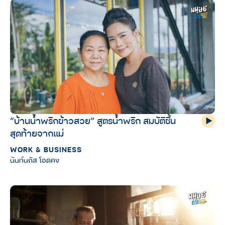
“บ้านน้ำพริกข้าวสวย” สูตรน้ำพริก สมบัติชิ้น
สุดท้ายจากแม่
WORK & BUSINESS
นันท์นภัส โอดคง