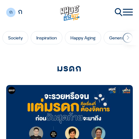
ก
ก
Society
Inspiration
Happy Aging
Generation Ga
มรดก