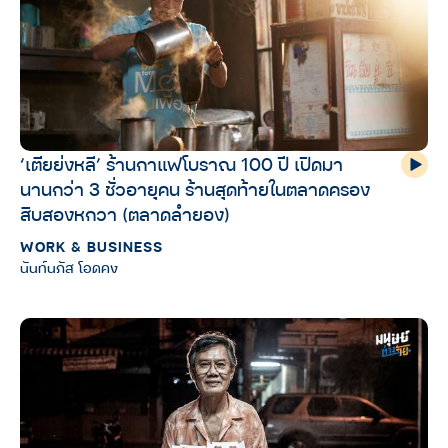
‘เตียย่งหลี’ ร้านกาแฟโบราณ 100 ปี เปิดมา
นานกว่า 3 ชั่วอายุคน ร้านสุดท้ายในตลาดครอง
สิบสองหกวา (ตลาดลำยอง)
WORK & BUSINESS
นันท์นภัส โอดคง