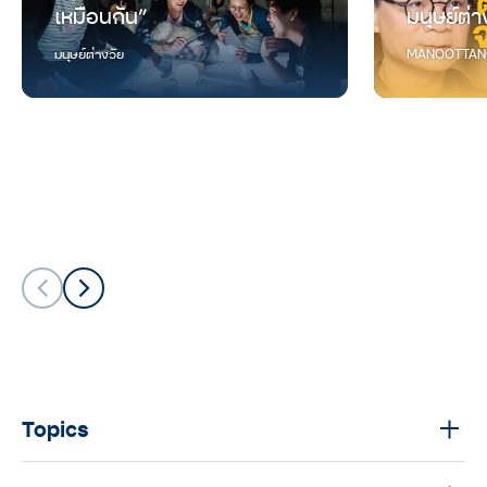
เหมือนกัน”
มนุษย์ต่า
มนุษย์ต่างวัย
MANOOTTAN
Topics