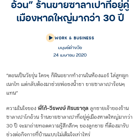
อ้วน” ร้านขายซาลาเปาที่อยู่คู่
เมืองหาดใหญ่มากว่า 30 ปี
WORK & BUSINESS
มนุษย์ต่างวัย
24 เมษายน 2020
“ตอนเป็นวัยรุ่น ใครๆ ก็ฝันอยากทำงานในห้องแอร์ ใส่สูทผูก
เนกไท แต่กลับต้องมาช่วยพ่อชงน้ำชา ขายซาลาเปาร้อนๆ
แทน”
พี่โก้-วีรพงษ์ ศิรนรากุล
ความในใจของ
ลูกชายเจ้าของร้าน
ซาลาเปาโกอ้วน ร้านขายซาลาเปาที่อยู่คู่เมืองหาดใหญ่มากว่า
30 ปี จะมาถ่ายทอดความรู้สึกลึกๆ ของลูกชาย ที่ต้องมารับ
ช่วงต่อกิจการที่บ้านแบบไม่เต็มใจเท่าไหร่