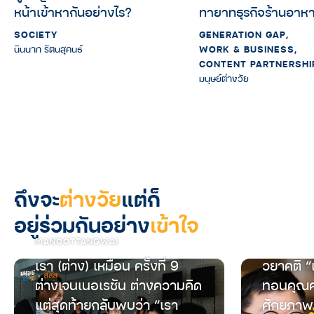
หน้าเข้าหากันอย่างไร?
ทายาทธุรกิจร้านอาห
SOCIETY
GENERATION GAP
,
นินนาท รัตนสุคนธ์
WORK & BUSINESS
,
CONTENT PARTNERSHI
มนุษย์ต่างวัย
ถึงจะ
ต่างวัย
แต่ก็
อยู่ร่วมกันอย่าง
เข้าใจ
MANOOTTANGWAI
เรา (ต่าง) เหมือน ครั้งที่ 9
วยาคติ “
ต่างเจนเนอเรชัน ต่างความคิด
ทอนคุณค
แต่สุดท้ายกลับพบว่า “เรา
ศักยภาพ