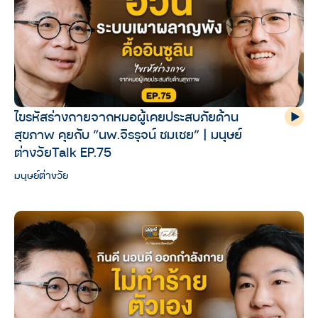
ไขรหัสร่างกายจากหมอผู้เคยประสบภัยด้าน
สุขภาพ คุยกับ “นพ.จิรรุจน์ ชมเชย” | มนุษย์
ต่างวัยTalk EP.75
มนุษย์ต่างวัย