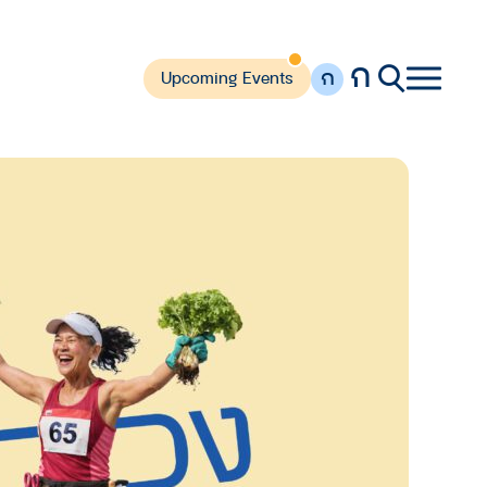
ก
ก
Upcoming Events